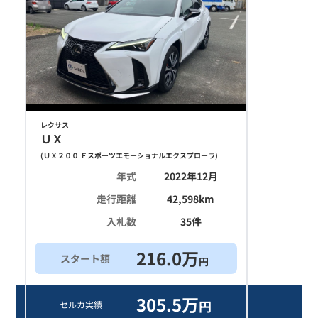
レクサス
ＵＸ
(
ＵＸ２００ Ｆスポーツエモーショナルエクスプローラ
)
年式
2022年12月
走行距離
42,598
km
入札数
35
件
216.0
万
スタート額
円
305.5
万
円
セルカ実績