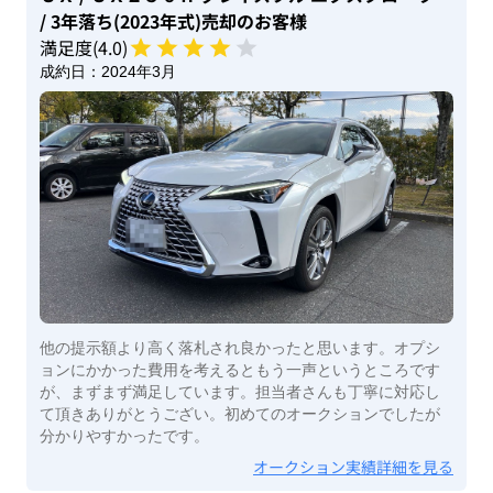
/ 3年落ち(2023年式)
売却のお客様
満足度(
4
.0)
成約日：
2024年3月
他の提示額より高く落札され良かったと思います。オプシ
ョンにかかった費用を考えるともう一声というところです
が、まずまず満足しています。担当者さんも丁寧に対応し
て頂きありがとうござい。初めてのオークションでしたが
分かりやすかったです。
オークション実績詳細を見る