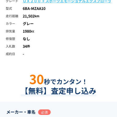
ＵＸ２００ Ｆスポーツエモーショナルエクスプローラ
グレード
6BA-MZAA10
型式
21,502
走行距離
km
グレー
カラー
1980
排気量
cc
なし
修復歴
34
入札数
件
-
成約日
30
秒でカンタン！
【無料】査定申し込み
メーカー・車名
必須