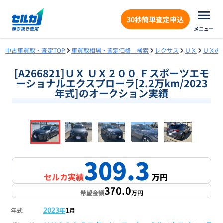
30秒簡単査定申込
メニュー
中古車買取・査定TOP
車買取相場・査定価格 検索
レクサス
ＵＸ
ＵＸの
[A266821]ＵＸ ＵＸ２００ Ｆスポーツエモ
ーショナルエクスプローラ[2.2万km/2023
年式]のオークション実績
❮
❯
1
/
18
309.3
セルカ実績
万円
370.0
希望金額
万円
2023
1
年式
年
月