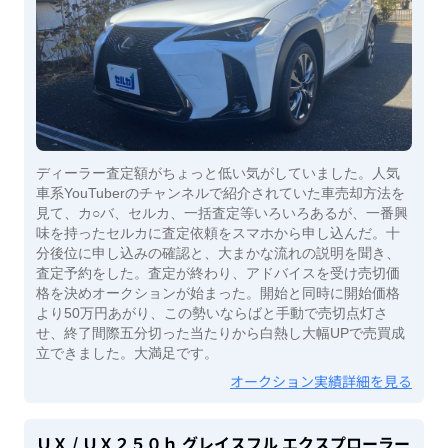
ディーラー査定額がちょっと低い気がしていました。人気
車系YouTuberのチャンネルで紹介されていた車売却方法を
見て、カ○バ、セルカ、一括査定等いろいろあるが、一番興
味を持ったセルカに査定依頼をスマホから申し込んだ。十
分後位に申し込みの確認と、大まかな流れの説明を聞き、
査定予約をした。査定が終わり、アドバイスを受け売切価
格を決めオークションが始まった。開始と同時に開始価格
より50万円あがり、この勢いならばと手動で売切点灯さ
せ、終了間際五分切った当たりから白熱し大幅UPで売買成
立できました。大満足です。
オークション実績詳細を見る
ＵＸ
/ ＵＸ２５０ｈ グレイスフル エクスプローラー