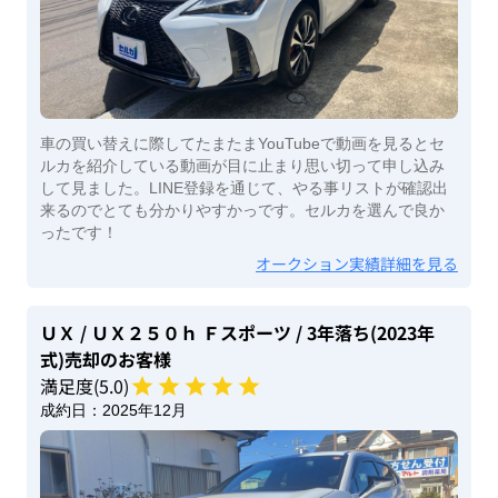
車の買い替えに際してたまたまYouTubeで動画を見るとセ
ルカを紹介している動画が目に止まり思い切って申し込み
して見ました。LINE登録を通じて、やる事リストが確認出
来るのでとても分かりやすかっです。セルカを選んで良か
ったです！
オークション実績詳細を見る
ＵＸ
/ ＵＸ２５０ｈ Ｆスポーツ
/ 3年落ち(2023年
式)
売却のお客様
満足度(
5
.0)
成約日：
2025年12月