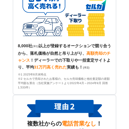
8,000社
以上が登録するオークションで競り合う
(※1)
から、落札価格が自然と吊り上がり、
高額売却のチ
ャンス
！
ディーラーでの下取りや一括査定サイトよ
り、平均
31万円高く売れた
実績も！
(※2)
※1 2025年8月末時点
※2 セルカで売却されたお客様の、セルカ売却価格と他社査定額の差額
平均額を算出（当社実施アンケートより2022年4月～2024年9月 回答
1,533件）
複数社からの
電話営業なし
！