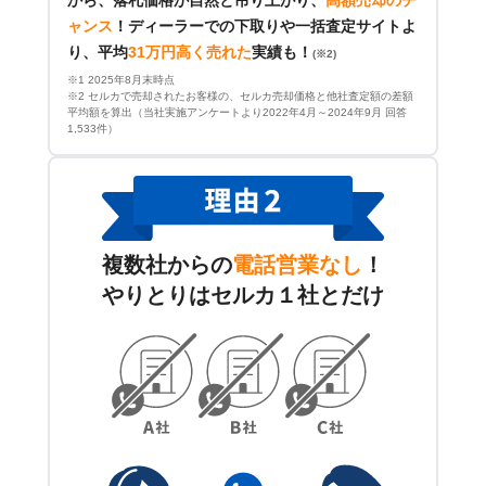
から、落札価格が自然と吊り上がり、
高額売却のチ
ャンス
！
ディーラーでの下取りや一括査定サイトよ
り、平均
31万円高く売れた
実績も！
(※2)
※1 2025年8月末時点
※2 セルカで売却されたお客様の、セルカ売却価格と他社査定額の差額
平均額を算出（当社実施アンケートより2022年4月～2024年9月 回答
1,533件）
複数社からの
電話営業なし
！
やりとりはセルカ１社とだけ