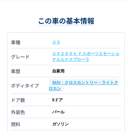
この車の基本情報
車種
ＵＸ
ＵＸ２５０ｈ Ｆスポーツエモーショ
グレード
ナルエクスプローラ
車歴
自家用
SUV・クロスカントリー・ライトク
ボディタイプ
ロカン
ドア数
5
ドア
外装色
パール
燃料
ガソリン