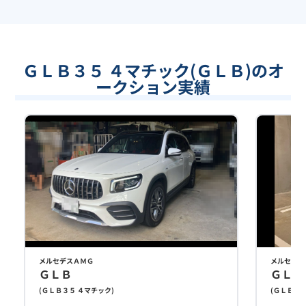
ＧＬＢ３５ ４マチック(ＧＬＢ)のオ
ークション実績
メルセデスＡＭＧ
メルセデス
ＧＬＢ
ＧＬＢ
(
ＧＬＢ３５ ４マチック
)
(
ＧＬＢ３５