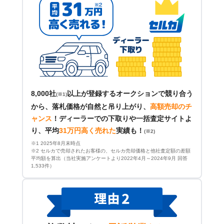
8,000社
以上が登録するオークションで競り合う
(※1)
から、落札価格が自然と吊り上がり、
高額売却のチ
ャンス
！
ディーラーでの下取りや一括査定サイトよ
り、平均
31万円高く売れた
実績も！
(※2)
※1 2025年8月末時点
※2 セルカで売却されたお客様の、セルカ売却価格と他社査定額の差額
平均額を算出（当社実施アンケートより2022年4月～2024年9月 回答
1,533件）