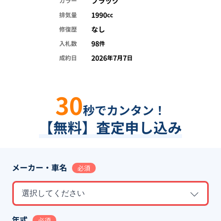
ブラック
カラー
1990
排気量
cc
なし
修復歴
98
入札数
件
2026
7
7
成約日
年
月
日
30
秒でカンタン！
【無料】査定申し込み
メーカー・車名
必須
選択してください
年式
必須