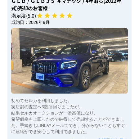
ＧＬＢ
/ ＧＬＢ３５ ４マチック
/ 4年落ち(2022年
式)
売却のお客様
満足度(
5
.0)
成約日：
2026年6月
初めてセルカを利用しました。
実店舗の査定へ3箇所回りましたが、
結果セルカオークションが一番高値になり、
希望価格も上回ったので納得して売却することができまし
た。手続きもLINEやメールででき、分からないこともすぐ
に連絡ができ安心して利用できました。