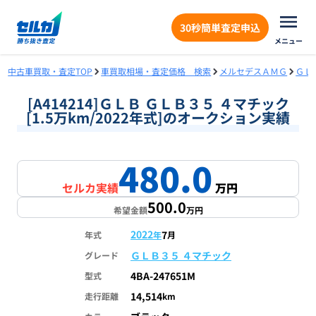
30秒簡単査定申込
メニュー
中古車買取・査定TOP
車買取相場・査定価格 検索
メルセデスＡＭＧ
ＧＬ
[A414214]ＧＬＢ ＧＬＢ３５ ４マチック
[1.5万km/2022年式]のオークション実績
480.0
セルカ実績
万円
500.0
希望金額
万円
2022
7
年式
年
月
ＧＬＢ３５ ４マチック
グレード
4BA-247651M
型式
14,514
走行距離
km