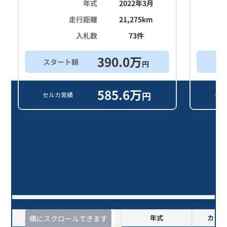
年式
2022年3月
走行距離
21,275
km
入札数
73
件
390.0
万
スタート額
ス
円
585.6
万
円
セルカ実績
セル
ＧＬＢ ＧＬＢ３５ ４マチック/4年
落ち(2022年式)のオークションデー
タ一覧
査定時期
セルカ実績
年式
カラー
横にスクロールできます