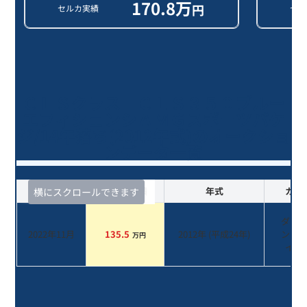
170.8
万
円
セルカ実績
セル
ＣＬＳクラス ＣＬＳ３５０ブルー
エフィシェンシＡＭＧスポーツパケ
ジ/14年落ち(2012年式)のオークショ
ンデータ一覧
査定時期
セルカ実績
年式
カラ
横にスクロールできます
ダイ
2022年11月
135.5
2012
年 (
平成24年
)
ンド
万円
イト