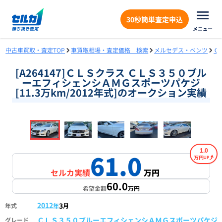
30秒簡単査定申込
メニュー
中古車買取・査定TOP
車買取相場・査定価格 検索
メルセデス・ベンツ
Ｃ
[A264147]ＣＬＳクラス ＣＬＳ３５０ブル
ーエフィシェンシＡＭＧスポーツパケジ
[11.3万km/2012年式]のオークション実績
❮
❯
1
/
14
1.0
61.0
万円
セルカ実績
万円
60.0
希望金額
万円
2012
3
年式
年
月
ＣＬＳ３５０ブルーエフィシェンシＡＭＧスポーツパケジ
グレード