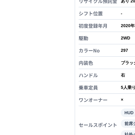
リサイクル預託金
あり 2
シフト位置
-
初度登録年月
2020
駆動
2WD
カラーNo
297
内装色
ブラッ
ハンドル
右
乗車定員
5
人乗
ワンオーナー
×
HUD
セールスポイント
前席
社外