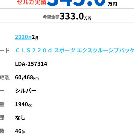
セルカ実績
万円
333.0
希望金額
万円
2020
2
年
月
ード
ＣＬＳ２２０ｄ スポーツ エクスクルーシブパッ
LDA-257314
距離
60,468
km
ー
シルバー
量
1940
cc
歴
なし
数
46
件