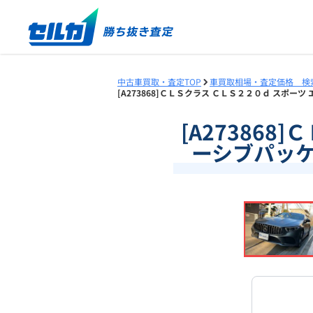
中古車買取・査定TOP
車買取相場・査定価格 検
[A273868]ＣＬＳクラス ＣＬＳ２２０ｄ スポーツ
[A27386
ーシブパッケー
❮