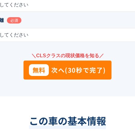
してください
離
必須
してください
＼CLSクラスの現状価格を知る／
無料
次へ(30秒で完了)
この車の基本情報