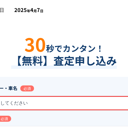
日
2025
4
7
年
月
日
30
秒でカンタン！
【無料】査定申し込み
ー・車名
必須
択してください
必須