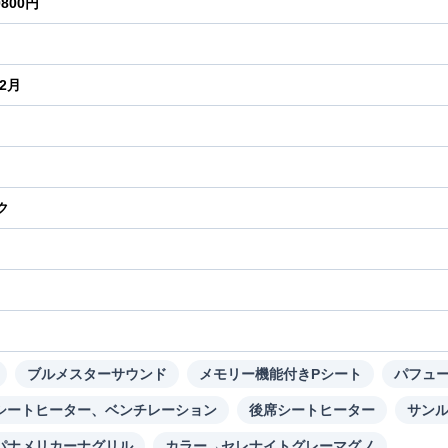
0800円
年2月
ク
り
ブルメスターサウンド
メモリー機能付きPシート
パフュ
シートヒーター、ベンチレーション
後席シートヒーター
サン
パナメリカーナグリル
カラー→セレナイトグレーマグノ