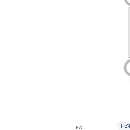
FW
トビ