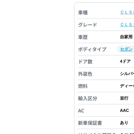
車種
ＣＬＳ
グレード
ＣＬＳ
車歴
自家用
ボディタイプ
セダン
ドア数
4
ドア
外装色
シルバ
燃料
ディー
輸入区分
並行
AC
AAC
新車保証書
あり