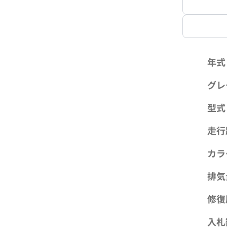
年式
グレ
型式
走行
カラ
排気
修復
入札