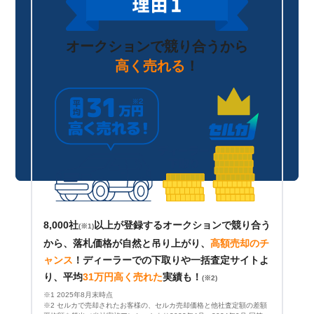
オークションで競り合うから
高く売れる
！
8,000社
以上が登録するオークションで競り合う
(※1)
から、落札価格が自然と吊り上がり、
高額売却のチ
ャンス
！
ディーラーでの下取りや一括査定サイトよ
り、平均
31万円高く売れた
実績も！
(※2)
※1 2025年8月末時点
※2 セルカで売却されたお客様の、セルカ売却価格と他社査定額の差額