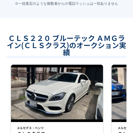
※一括査定のような複数者からの電話ラッシュは一切ありません
ＣＬＳ２２０ ブルーテック ＡＭＧラ
イン(ＣＬＳクラス)のオークション実
績
メルセデス・ベンツ
メルセデス