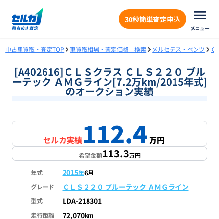
30秒簡単査定申込
メニュー
中古車買取・査定TOP
車買取相場・査定価格 検索
メルセデス・ベンツ
Ｃ
[A402616]ＣＬＳクラス ＣＬＳ２２０ ブル
ーテック ＡＭＧライン[7.2万km/2015年式]
のオークション実績
112.4
セルカ実績
万円
113.3
希望金額
万円
2015
6
年式
年
月
ＣＬＳ２２０ ブルーテック ＡＭＧライン
グレード
LDA-218301
型式
72,070
走行距離
km