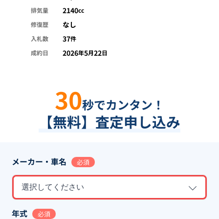
2140
排気量
cc
なし
修復歴
37
入札数
件
2026
5
22
成約日
年
月
日
30
秒でカンタン！
【無料】査定申し込み
メーカー・車名
必須
選択してください
年式
必須