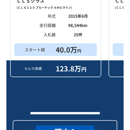
ＣＬＳクラス
ＣＬＳ
(
ＣＬＳ２２０ ブルーテック ＡＭＧライン
)
(
ＣＬＳ２２
年式
2015年6月
走行距離
98,544
km
入札数
25
件
40.0
万
スタート額
ス
円
123.8
万
円
セルカ実績
セル
セルカが選ばれる理由