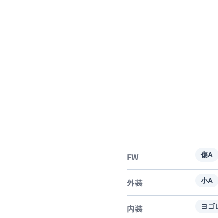
FW
傷A
外装
小A
内装
ヨゴ