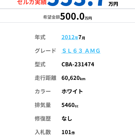
セルカ実績
万円
500.0
希望金額
万円
年式
2012
7
年
月
グレード
ＳＬ６３ ＡＭＧ
型式
CBA-231474
走行距離
60,620
km
カラー
ホワイト
排気量
5460
cc
修復歴
なし
入札数
101
件