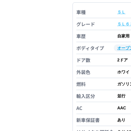
車種
ＳＬ
グレード
ＳＬ６
車歴
自家用
ボディタイプ
オープ
ドア数
2
ドア
外装色
ホワイ
燃料
ガソリ
輸入区分
並行
AC
AAC
新車保証書
あり