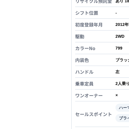
リサイクル預託金
あり 1
シフト位置
-
初度登録年月
2012
駆動
2WD
カラーNo
799
内装色
ブラッ
ハンドル
左
乗車定員
2
人乗
ワンオーナー
×
ハー
セールスポイント
ブラ