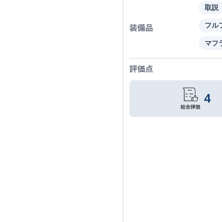
取説
装備品
フル
マフ
評価点
4