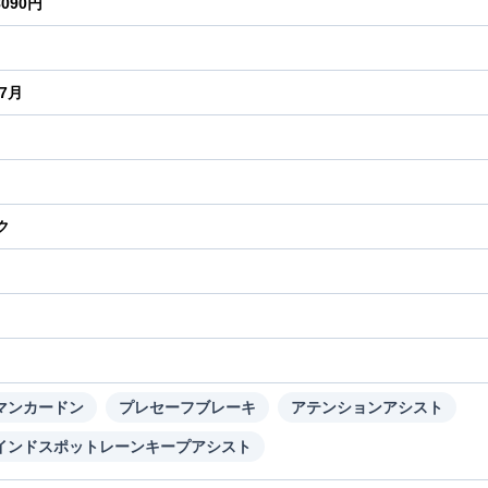
8090円
年7月
ク
り
マンカードン
プレセーフブレーキ
アテンションアシスト
インドスポットレーンキープアシスト