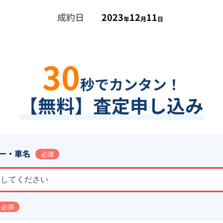
成約日
2023
12
11
年
月
日
30
秒でカンタン！
【無料】査定申し込み
ー・車名
必須
択してください
必須