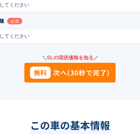
してください
離
必須
してください
＼SLの現状価格を知る／
無料
次へ(30秒で完了)
この車の基本情報