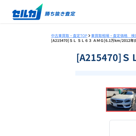
中古車買取・査定TOP
車買取相場・査定価格 検
[A215470]ＳＬ ＳＬ６３ ＡＭＧ[6.1万km/20
[A215470]
❮