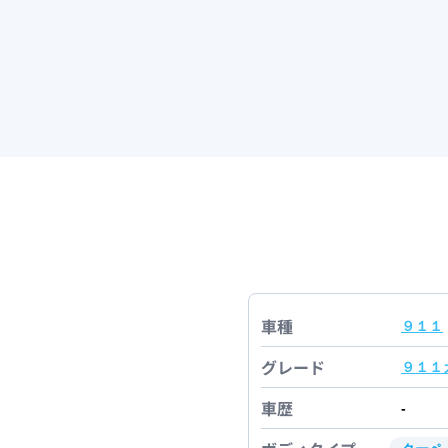
車種
９１１
グレード
９１１
車歴
-