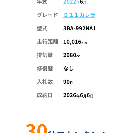
年式
2022
6
年
月
グレード
９１１カレラ
型式
3BA-992NA1
走行距離
10,016
km
排気量
2980
cc
修復歴
なし
入札数
90
件
成約日
2026
6
6
年
月
日
30