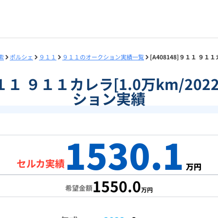
索
ポルシェ
９１１
９１１のオークション実績一覧
[A408148]９１１ ９１
]９１１ ９１１カレラ[1.0万km/20
ション実績
1530.1
セルカ実績
万円
1550.0
希望金額
万円