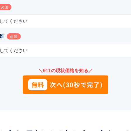
必須
してください
離
必須
してください
＼911の現状価格を知る／
無料
次へ(30秒で完了)