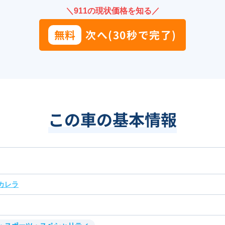
＼911の現状価格を知る／
無料
次へ(30秒で完了)
この車の基本情報
カレラ