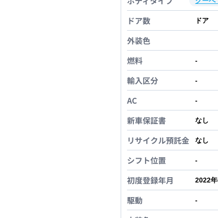
ボディタイプ
クーペ
ドア数
ドア
外装色
燃料
-
輸入区分
-
AC
-
新車保証書
なし
リサイクル預託金
なし
シフト位置
-
初度登録年月
2022
駆動
-