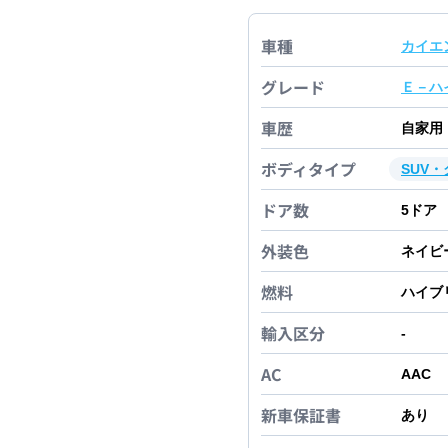
車種
カイエ
グレード
Ｅ－ハ
車歴
自家用
ボディタイプ
SUV
ドア数
5
ドア
外装色
ネイビ
燃料
ハイブ
輸入区分
-
AC
AAC
新車保証書
あり