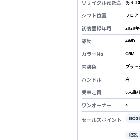
リサイクル預託金
あり 3
シフト位置
フロア
初度登録年月
2020
駆動
4WD
カラーNo
C5M
内装色
ブラッ
ハンドル
右
乗車定員
5
人乗
ワンオーナー
×
セールスポイント
BO
取説