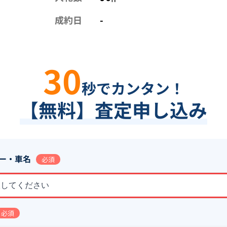
成約日
-
30
秒でカンタン！
【無料】査定申し込み
ー・車名
必須
択してください
必須