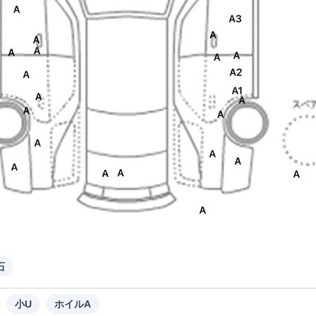
石
小U
ホイルA