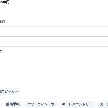
3230円
年9月
ク
り
SEスピーカー
整備手帳
パワーウィンドウ
キーレスエントリー
カー