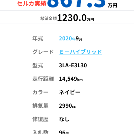
セルカ実績
万円
1230.0
希望金額
万円
年式
2020
9
年
月
グレード
Ｅ－ハイブリッド
型式
3LA-E3L30
走行距離
14,549
km
カラー
ネイビー
排気量
2990
cc
修復歴
なし
入札数
96
件