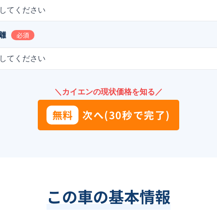
してください
離
必須
してください
＼カイエンの現状価格を知る／
無料
次へ(30秒で完了)
この車の基本情報