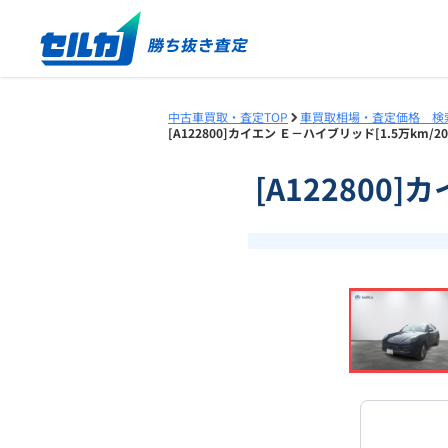
中古車買取・査定TOP
車買取相場・査定価格 検
[A122800]カイエン Ｅ－ハイブリッド[1.5万km
[A122800
❮