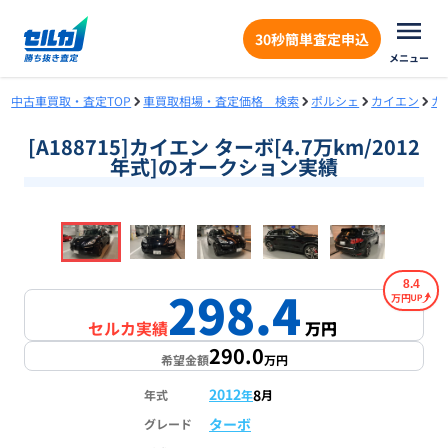
30秒簡単査定申込
メニュー
中古車買取・査定TOP
車買取相場・査定価格 検索
ポルシェ
カイエン
カ
[A188715]カイエン ターボ[4.7万km/2012
年式]のオークション実績
❮
❯
1
/
18
8.4
298.4
万円
セルカ実績
万円
290.0
希望金額
万円
2012
8
年式
年
月
ターボ
グレード