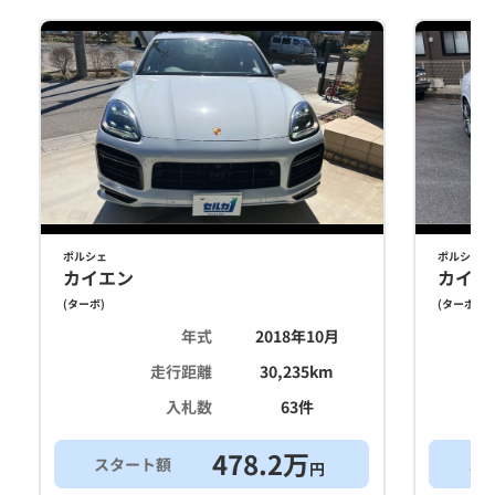
ポルシェ
ポルシェ
カイエン
カイエ
(
ターボ
)
(
ターボ
)
年式
2018年10月
走行距離
30,235
km
入札数
63
件
478.2
万
スタート額
ス
円