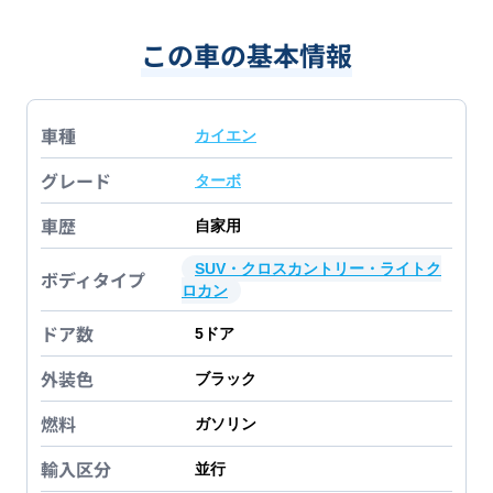
この車の基本情報
車種
カイエン
グレード
ターボ
車歴
自家用
SUV・クロスカントリー・ライトク
ボディタイプ
ロカン
ドア数
5
ドア
外装色
ブラック
燃料
ガソリン
輸入区分
並行