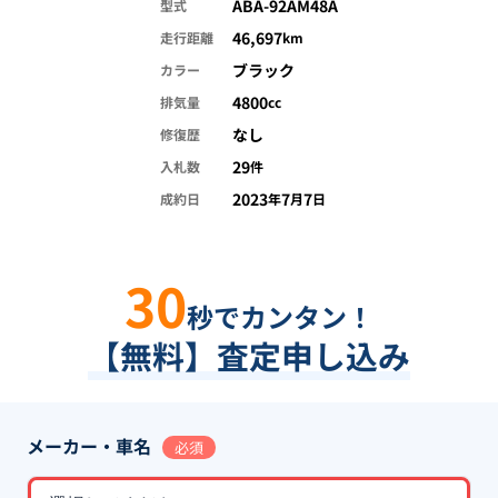
ABA-92AM48A
型式
46,697
走行距離
km
ブラック
カラー
4800
排気量
cc
なし
修復歴
29
入札数
件
2023
7
7
成約日
年
月
日
30
秒でカンタン！
【無料】査定申し込み
メーカー・車名
必須