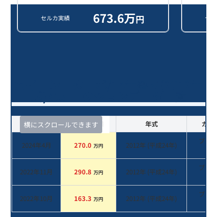
673.6
万
円
セルカ実績
セル
カイエン ターボ/14年落ち(2012年
式)のオークションデータ一覧
査定時期
セルカ実績
年式
カラ
横にスクロールできます
ブラ
2024年4月
270.0
2012
年 (
平成24年
)
万円
系
ブラ
2022年11月
290.8
2012
年 (
平成24年
)
万円
系
ブラ
2022年10月
163.3
2012
年 (
平成24年
)
万円
系