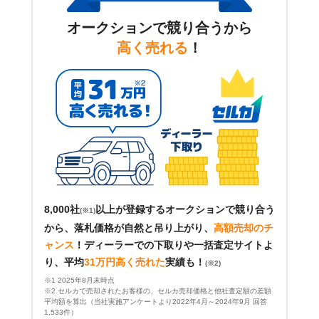
オークションで競り合うから
高く売れる
！
8,000社
以上が登録するオークションで競り合う
(※1)
から、落札価格が自然と吊り上がり、
高額売却のチ
ャンス
！
ディーラーでの下取りや一括査定サイトよ
り、平均
31万円高く売れた
実績も！
(※2)
※1 2025年8月末時点
※2 セルカで売却されたお客様の、セルカ売却価格と他社査定額の差額
平均額を算出（当社実施アンケートより2022年4月～2024年9月 回答
1,533件）