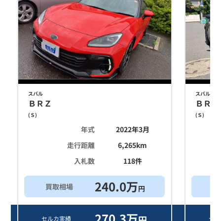
スバル
スバル
ＢＲＺ
ＢＲＺ
(
Ｓ
)
(
Ｓ
)
年式
2022年3月
走行距離
6,265
km
入札数
118
件
240.0
万
買取相場
買
円
270.3
万
円
セルカ実績
セル