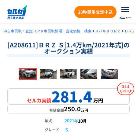
30秒簡単査定申込
メニュー
中古車買取・査定TOP
車買取相場・査定価格 検索
スバル
ＢＲＺ
ＢＲＺ
[A208611]ＢＲＺ Ｓ[1.4万km/2021年式]の
オークション実績
❮
❯
1
/
18
31.4
281.4
万円
セルカ実績
万円
250.0
希望金額
万円
2021
10
年式
年
月
Ｓ
グレード