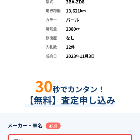
3BA-ZD8
型式
13,621
走行距離
km
パール
カラー
2380
排気量
cc
なし
修復歴
32
入札数
件
2023
11
3
成約日
年
月
日
30
秒でカンタン！
【無料】査定申し込み
メーカー・車名
必須