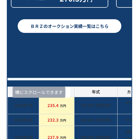
ＢＲＺのオークション実績一覧はこちら
ＢＲＺ Ｓ/5年落ち(2021年式)のオ
ークションデータ一覧
査定時期
セルカ実績
年式
カラー
横にスクロールできます
ホワイ
2026年7月
235.4
2021
年 (
令和3年
)
万円
系
2025年9月
232.3
2021
年 (
令和3年
)
ブルー
万円
WR ブ
2025年3月
237.9
2021
年 (
令和3年
)
ーパー
万円