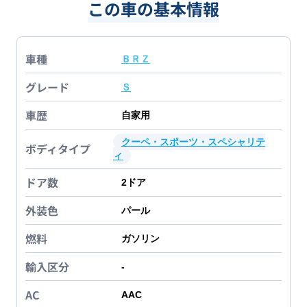
この車の基本情報
車種
ＢＲＺ
グレード
Ｓ
車歴
自家用
クーペ・スポーツ・スペシャリテ
ボディタイプ
ィ
ドア数
2
ドア
外装色
パール
燃料
ガソリン
輸入区分
-
AC
AAC