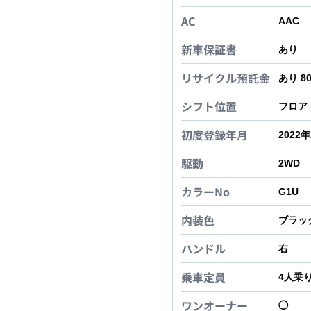
AC
AAC
新車保証書
あり
リサイクル預託金
あり 8
シフト位置
フロア
初度登録年月
2022
駆動
2WD
カラーNo
G1U
内装色
ブラッ
ハンドル
右
乗車定員
4
人乗
ワンオーナー
◯