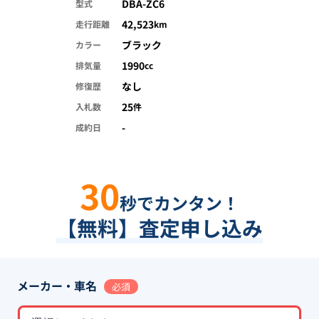
DBA-ZC6
型式
42,523
走行距離
km
ブラック
カラー
1990
排気量
cc
なし
修復歴
25
入札数
件
-
成約日
30
秒でカンタン！
【無料】査定申し込み
メーカー・車名
必須