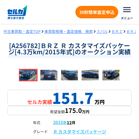
30秒簡単査定申込
メニュー
中古車買取・査定TOP
車買取相場・査定価格 検索
スバル
ＢＲＺ
ＢＲＺ
[A256782]ＢＲＺ Ｒ カスタマイズパッケー
ジ[4.3万km/2015年式]のオークション実績
❮
❯
1
/
18
151.7
セルカ実績
万円
175.0
希望金額
万円
2015
12
年式
年
月
Ｒ カスタマイズパッケージ
グレード