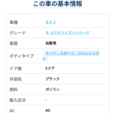
この車の基本情報
車種
ＢＲＺ
グレード
Ｒ カスタマイズパッケージ
車歴
自家用
クーペ・スポーツ・スペシャリテ
ボディタイプ
ィ
ドア数
2
ドア
外装色
ブラック
燃料
ガソリン
輸入区分
-
AC
AC