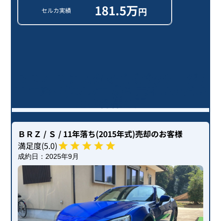
181.5
万
円
セルカ実績
ＢＲＺ Ｒ カスタマイズパッケージ /
11年落ち(2015年式)を売却いただい
たお客様の声
ＢＲＺ
/ Ｓ
/ 11年落ち(2015年式)
売却のお客様
満足度(
5
.0)
成約日：
2025年9月