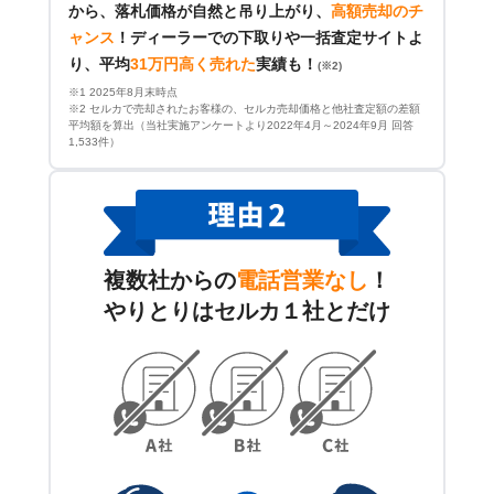
から、落札価格が自然と吊り上がり、
高額売却のチ
ャンス
！
ディーラーでの下取りや一括査定サイトよ
り、平均
31万円高く売れた
実績も！
(※2)
※1 2025年8月末時点
※2 セルカで売却されたお客様の、セルカ売却価格と他社査定額の差額
平均額を算出（当社実施アンケートより2022年4月～2024年9月 回答
1,533件）
複数社からの
電話営業なし
！
やりとりはセルカ１社とだけ