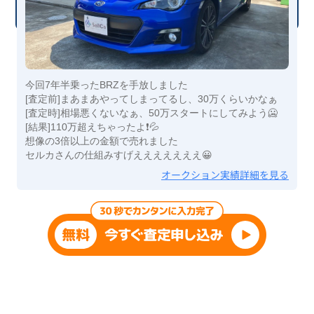
今回7年半乗ったBRZを手放しました
[査定前]まあまあやってしまってるし、30万くらいかなぁ
[査定時]相場悪くないなぁ、50万スタートにしてみよう🥶
[結果]110万超えちゃったよ❗️💦
想像の3倍以上の金額で売れました
セルカさんの仕組みすげえええええええ😀
オークション実績詳細を見る