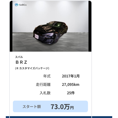
スバル
ＢＲＺ
(
Ｒ カスタマイズパッケージ
)
年式
2017年1月
走行距離
27,095
km
入札数
25
件
73.0
万
スタート額
円