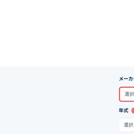
メーカ
選
年式
選択