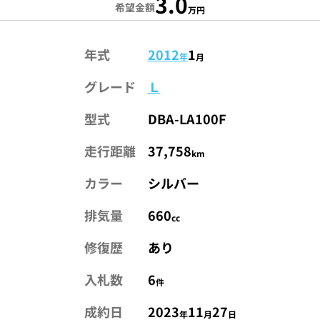
3.0
希望金額
万円
年式
2012
1
年
月
グレード
Ｌ
型式
DBA-LA100F
走行距離
37,758
km
カラー
シルバー
排気量
660
cc
修復歴
あり
入札数
6
件
成約日
2023
11
27
年
月
日