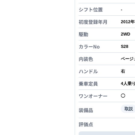
シフト位置
-
初度登録年月
2012
駆動
2WD
カラーNo
S28
内装色
ベージ
ハンドル
右
乗車定員
4
人乗
ワンオーナー
◯
装備品
取説
評価点