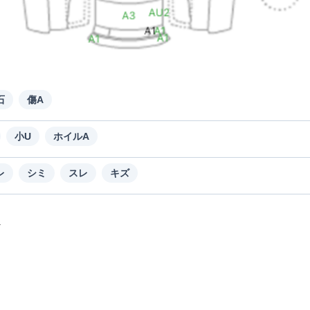
石
傷A
小U
ホイルA
レ
シミ
スレ
キズ
ヤ