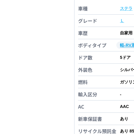
車種
ステラ
グレード
Ｌ
車歴
自家用
ボディタイプ
軽-RV
ドア数
5
ドア
外装色
シルバ
燃料
ガソリ
輸入区分
-
AC
AAC
新車保証書
あり
リサイクル預託金
あり 8