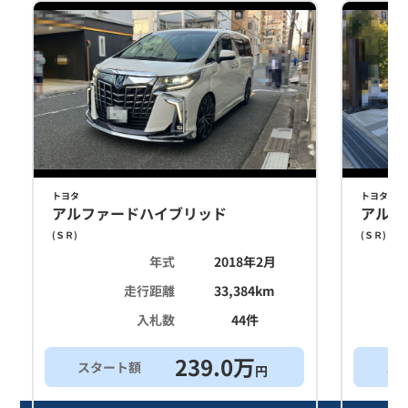
トヨタ
トヨタ
アルファードハイブリッド
アルフ
(
ＳＲ
)
(
ＳＲ
)
年式
2018年2月
走行距離
33,384
km
入札数
44
件
239.0
万
スタート額
ス
円