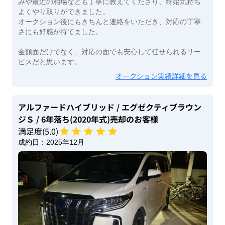
みや最近の相場なども丁寧に教えてくださり、終始気持ち
よくやり取りができました。
オークション後にもきちんと連絡をいただき、対応の丁寧
さにも好感が持てました。
金額面だけでなく、対応の面でも安心して任せられるサー
ビスだと思います。
オークション実績詳細を見る
アルファードハイブリッド
/ エグゼクティブラウン
ジＳ
/ 6年落ち(2020年式)
売却のお客様
満足度(
5
.0)
成約日：
2025年12月