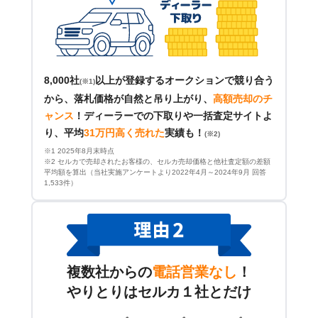
8,000社
以上が登録するオークションで競り合う
(※1)
から、落札価格が自然と吊り上がり、
高額売却のチ
ャンス
！
ディーラーでの下取りや一括査定サイトよ
り、平均
31万円高く売れた
実績も！
(※2)
※1 2025年8月末時点
※2 セルカで売却されたお客様の、セルカ売却価格と他社査定額の差額
平均額を算出（当社実施アンケートより2022年4月～2024年9月 回答
1,533件）
複数社からの
電話営業なし
！
やりとりはセルカ１社とだけ