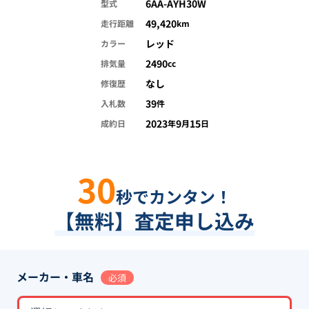
6AA-AYH30W
型式
49,420
走行距離
km
レッド
カラー
2490
排気量
cc
なし
修復歴
39
入札数
件
2023
9
15
成約日
年
月
日
30
秒でカンタン！
【無料】査定申し込み
メーカー・車名
必須