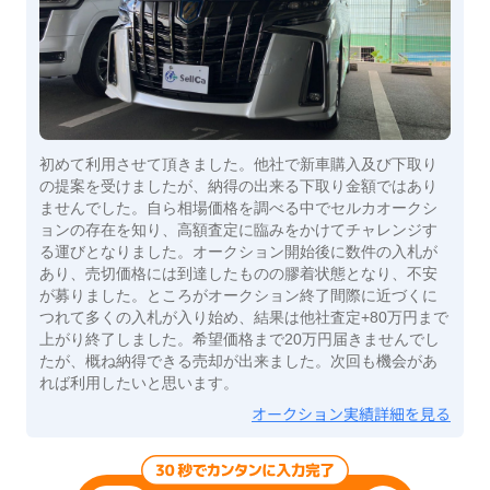
初めて利用させて頂きました。他社で新車購入及び下取り
の提案を受けましたが、納得の出来る下取り金額ではあり
ませんでした。自ら相場価格を調べる中でセルカオークシ
ョンの存在を知り、高額査定に臨みをかけてチャレンジす
る運びとなりました。オークション開始後に数件の入札が
あり、売切価格には到達したものの膠着状態となり、不安
が募りました。ところがオークション終了間際に近づくに
つれて多くの入札が入り始め、結果は他社査定+80万円まで
上がり終了しました。希望価格まで20万円届きませんでし
たが、概ね納得できる売却が出来ました。次回も機会があ
れば利用したいと思います。
オークション実績詳細を見る