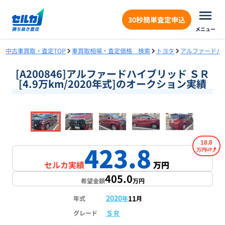
30秒簡単査定申込
メニュー
中古車買取・査定TOP
車買取相場・査定価格 検索
トヨタ
アルファードハ
[A200846]アルファードハイブリッド ＳＲ
[4.9万km/2020年式]のオークション実績
❮
❯
1
/
18
18.8
423.8
万円
セルカ実績
万円
405.0
希望金額
万円
2020
11
年式
年
月
ＳＲ
グレード