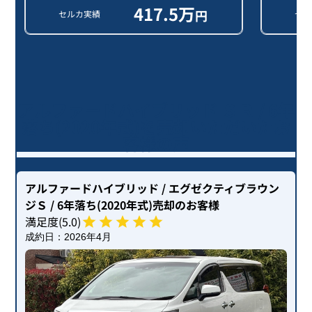
417.5
万
円
セルカ実績
セル
アルファードハイブリッド ＳＲ / 6年
落ち(2020年式)を売却いただいたお
客様の声
アルファードハイブリッド
/ エグゼクティブラウン
ジＳ
/ 6年落ち(2020年式)
売却のお客様
満足度(
5
.0)
成約日：
2026年4月