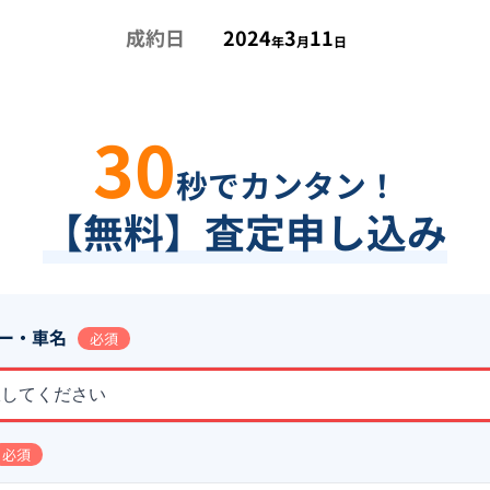
成約日
2024
3
11
年
月
日
30
秒でカンタン！
【無料】査定申し込み
ー・車名
必須
択してください
必須