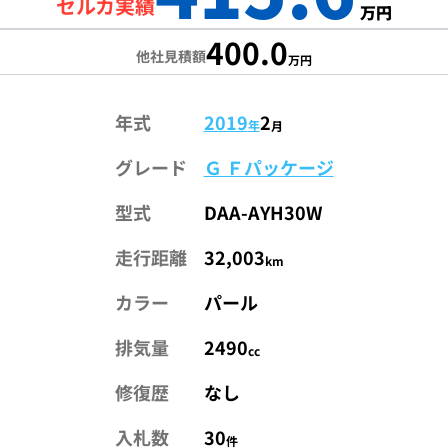
セルカ実績
万円
400.0
他社見積額
万円
年式
2019
2
年
月
グレード
Ｇ Ｆパッケージ
型式
DAA-AYH30W
走行距離
32,003
km
カラー
パール
排気量
2490
cc
修復歴
なし
入札数
30
件