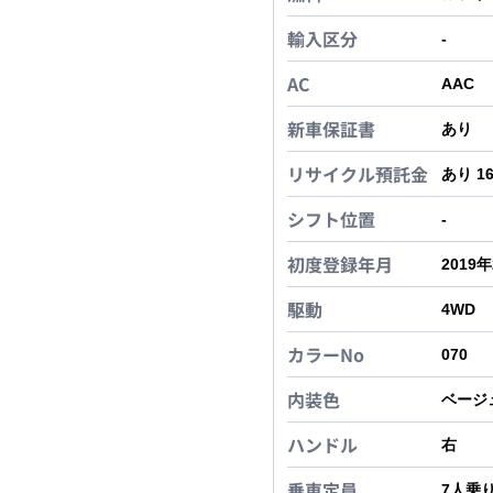
輸入区分
-
AC
AAC
新車保証書
あり
リサイクル預託金
あり 1
シフト位置
-
初度登録年月
2019
駆動
4WD
カラーNo
070
内装色
ベージ
ハンドル
右
乗車定員
7
人乗