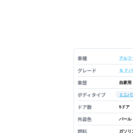
車種
アルフ
グレード
Ｇ Ｆ
車歴
自家用
ボディタイプ
ミニバ
ドア数
5
ドア
外装色
パール
燃料
ガソリ