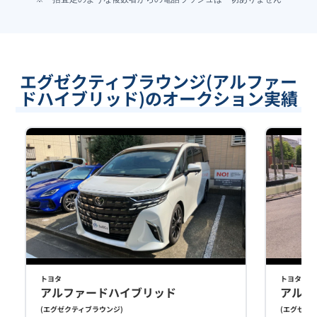
エグゼクティブラウンジ(アルファー
ドハイブリッド)のオークション実績
トヨタ
トヨタ
アルファードハイブリッド
アルフ
(
エグゼクティブラウンジ
)
(
エグゼク