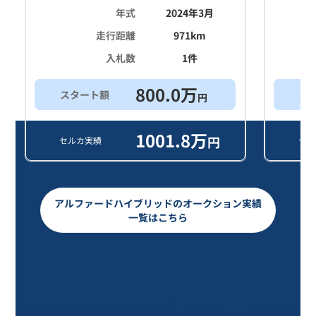
年式
2024年3月
走行距離
971
km
入札数
1
件
800.0
万
スタート額
ス
円
1001.8
万
円
セルカ実績
セル
アルファードハイブリッドのオークション実績
一覧はこちら
アルファードハイブリッド エグゼ