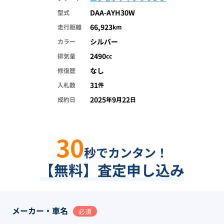
DAA-AYH30W
型式
66,923
走行距離
km
シルバー
カラー
2490
排気量
cc
なし
修復歴
31
入札数
件
2025
9
22
成約日
年
月
日
30
秒でカンタン！
【無料】査定申し込み
メーカー・車名
必須