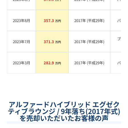
2023年8月
357.3
2017
年 (
平成29年
)
パー
万円
ブラ
2023年7月
371.3
2017
年 (
平成29年
)
万円
系
2023年3月
282.9
2017
年 (
平成29年
)
パー
万円
アルファードハイブリッド エグゼク
ティブラウンジ / 9年落ち(2017年式)
を売却いただいたお客様の声