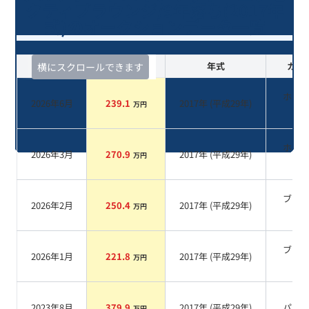
クティブラウンジ/9年落ち(2017年
式)のオークションデータ一覧
査定時期
セルカ実績
年式
カラ
横にスクロールできます
ホワ
2026年6月
239.1
2017
年 (
平成29年
)
万円
系
ホワ
2026年3月
270.9
2017
年 (
平成29年
)
万円
系
ブラ
2026年2月
250.4
2017
年 (
平成29年
)
万円
系
ブラ
2026年1月
221.8
2017
年 (
平成29年
)
万円
系
2023年8月
379.9
2017
年 (
平成29年
)
パー
万円