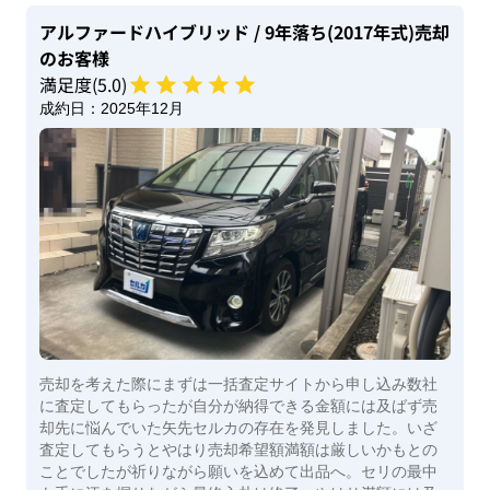
アルファードハイブリッド
/ 9年落ち(2017年式)
売却
のお客様
満足度(
5
.0)
成約日：
2025年12月
売却を考えた際にまずは一括査定サイトから申し込み数社
に査定してもらったが自分が納得できる金額には及ばず売
却先に悩んでいた矢先セルカの存在を発見しました。いざ
査定してもらうとやはり売却希望額満額は厳しいかもとの
ことでしたが祈りながら願いを込めて出品へ。セリの最中