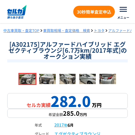
30秒簡単査定申込
メニュー
中古車買取・査定TOP
車買取相場・査定価格 検索
トヨタ
アルファードハ
[A302175]アルファードハイブリッド エグ
ゼクティブラウンジ[6.7万km/2017年式]の
オークション実績
❮
❯
1
/
18
282.0
セルカ実績
万円
285.0
希望金額
万円
2017
6
年式
年
月
エグゼクティブラウンジ
グレード