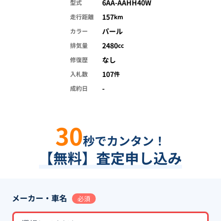
6AA-AAHH40W
型式
157
走行距離
km
パール
カラー
2480
排気量
cc
なし
修復歴
107
入札数
件
-
成約日
30
秒でカンタン！
【無料】査定申し込み
メーカー・車名
必須