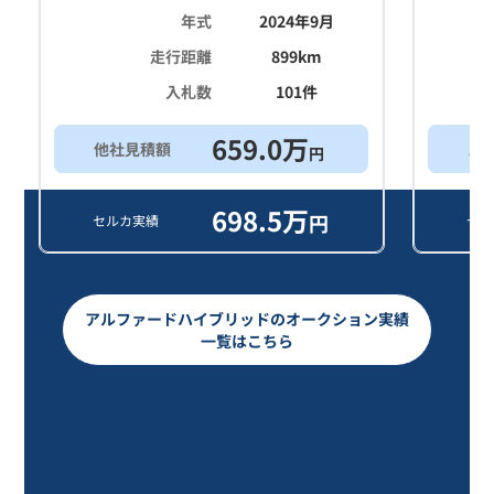
年式
2024年9月
走行距離
899
km
入札数
101
件
659.0
万
他社見積額
ス
円
698.5
万
円
セルカ実績
セル
アルファードハイブリッドのオークション実績
一覧はこちら
アルファードハイブリッド Ｚ/1年