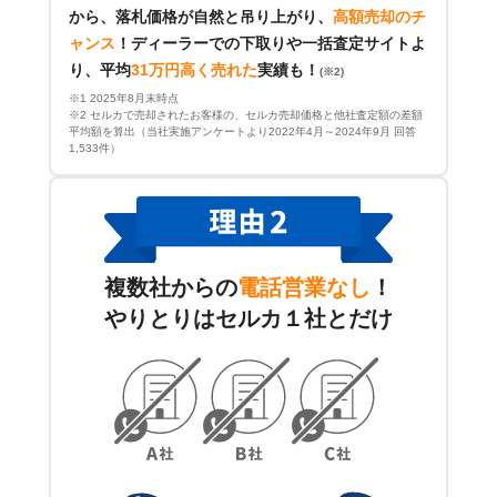
から、落札価格が自然と吊り上がり、
高額売却のチ
ャンス
！
ディーラーでの下取りや一括査定サイトよ
り、平均
31万円高く売れた
実績も！
(※2)
※1 2025年8月末時点
※2 セルカで売却されたお客様の、セルカ売却価格と他社査定額の差額
平均額を算出（当社実施アンケートより2022年4月～2024年9月 回答
1,533件）
複数社からの
電話営業なし
！
やりとりはセルカ１社とだけ