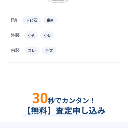
FW
トビ石
傷A
外装
小A
小U
内装
スレ
キズ
30
秒でカンタン！
【無料】査定申し込み