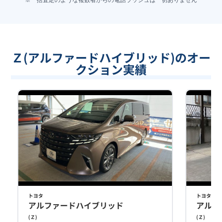
※一括査定のような複数者からの電話ラッシュは一切ありません
Ｚ(アルファードハイブリッド)のオー
クション実績
トヨタ
トヨタ
アルファードハイブリッド
アルフ
(
Ｚ
)
(
Ｚ
)