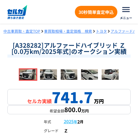
30秒簡単査定申込
メニュー
中古車買取・査定TOP
車買取相場・査定価格 検索
トヨタ
アルファードハ
[A328282]アルファードハイブリッド Ｚ
[0.0万km/2025年式]のオークション実績
❮
❯
1
/
18
741.7
セルカ実績
万円
800.0
希望金額
万円
2025
2
年式
年
月
Ｚ
グレード