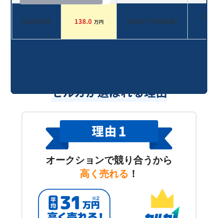
パー
2020年6月
138.0
2016
年 (
平成28年
)
万円
系
セルカが選ばれる理由
オークションで競り合うから
高く売れる
！