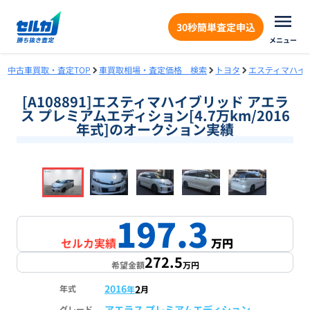
30秒簡単査定申込
メニュー
中古車買取・査定TOP
車買取相場・査定価格 検索
トヨタ
エスティマハイ
[A108891]エスティマハイブリッド アエラ
ス プレミアムエディション[4.7万km/2016
年式]のオークション実績
❮
❯
1
/
18
197.3
セルカ実績
万円
272.5
希望金額
万円
2016
2
年式
年
月
アエラス プレミアムエディション
グレード