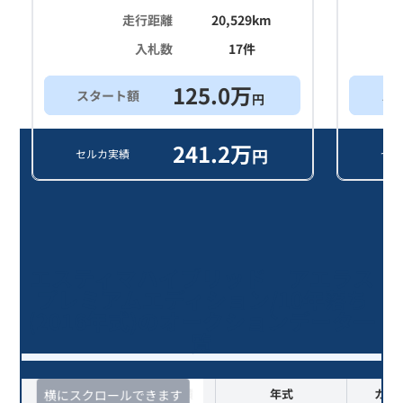
走行距離
20,529
km
入札数
17
件
125.0
万
スタート額
ス
円
241.2
万
円
セルカ実績
セル
エスティマハイブリッド アエラス
プレミアムエディション/10年落ち
(2016年式)のオークションデータ一
覧
査定時期
セルカ実績
年式
カラ
横にスクロールできます