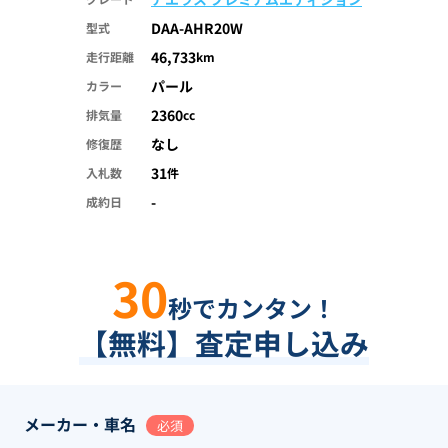
DAA-AHR20W
型式
46,733
走行距離
km
パール
カラー
2360
排気量
cc
なし
修復歴
31
入札数
件
-
成約日
30
秒でカンタン！
【無料】査定申し込み
メーカー・車名
必須