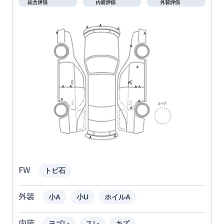
FW
トビ石
外装
小A
小U
ホイルA
内装
ヨゴレ
スレ
キズ