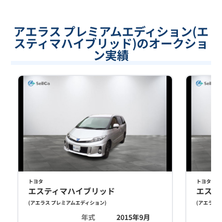
アエラス プレミアムエディション(エ
スティマハイブリッド)のオークショ
ン実績
トヨタ
トヨタ
エスティマハイブリッド
エステ
(
アエラス プレミアムエディション
)
(
アエラス 
年式
2015年9月