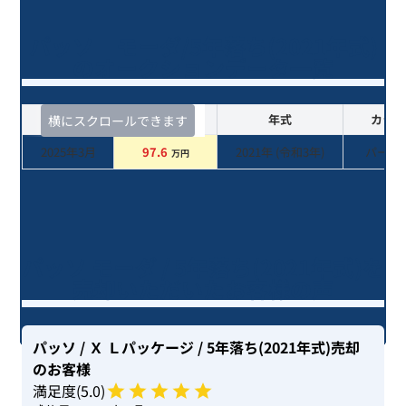
パッソ モーダ/5年落ち(2021年式)
のオークションデータ一覧
査定時期
セルカ実績
年式
カラー
横にスクロールできます
2025年3月
97.6
2021
年 (
令和3年
)
パール
万円
パッソ モーダ / 5年落ち(2021年式)を
売却いただいたお客様の声
パッソ
/ Ｘ Ｌパッケージ
/ 5年落ち(2021年式)
売却
のお客様
満足度(
5
.0)