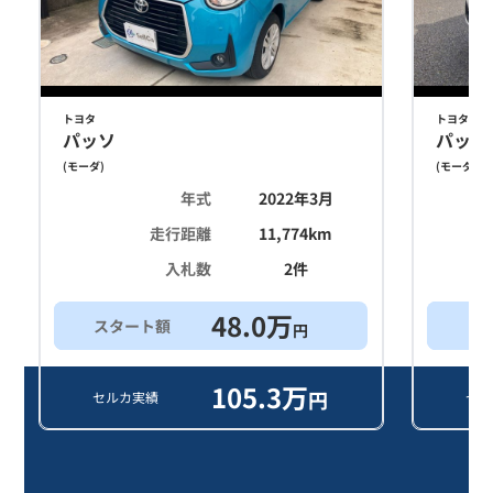
トヨタ
トヨタ
パッソ
パッソ
(
モーダ
)
(
モーダ
)
年式
2022年3月
走行距離
11,774
km
入札数
2
件
48.0
万
スタート額
希
円
105.3
万
円
セルカ実績
セル