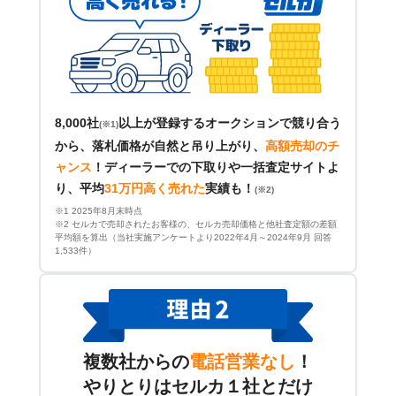
8,000社
以上が登録するオークションで競り合う
(※1)
から、落札価格が自然と吊り上がり、
高額売却のチ
ャンス
！
ディーラーでの下取りや一括査定サイトよ
り、平均
31万円高く売れた
実績も！
(※2)
※1 2025年8月末時点
※2 セルカで売却されたお客様の、セルカ売却価格と他社査定額の差額
平均額を算出（当社実施アンケートより2022年4月～2024年9月 回答
1,533件）
複数社からの
電話営業なし
！
やりとりはセルカ１社とだけ