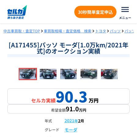
30秒簡単査定申込
メニュー
中古車買取・査定TOP
車買取相場・査定価格 検索
トヨタ
パッソ
パッソ
[A171455]パッソ モーダ[1.0万km/2021年
式]のオークション実績
❮
❯
1
/
18
90.3
セルカ実績
万円
91.0
希望金額
万円
2021
2
年式
年
月
モーダ
グレード