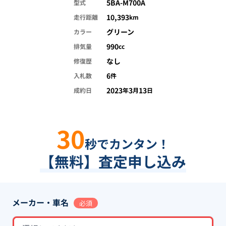
5BA-M700A
型式
10,393
走行距離
km
グリーン
カラー
990
排気量
cc
なし
修復歴
6
入札数
件
2023
3
13
成約日
年
月
日
30
秒でカンタン！
【無料】査定申し込み
メーカー・車名
必須