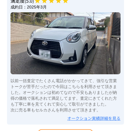
満足度(
5
.0)
成約日：
2025年3月
以前一括査定でたくさん電話がかかってきて、強引な営業
トークが苦手だったので今回はこちらを利用させて頂きま
した。オークションは初めてなので不安もありましたが納
得の価格で落札されて満足してます。査定にきてくれた方
も丁寧に車を見てくれて安心して取引ができました。
次に売る車もセルカさんを利用させて頂きます。
オークション実績詳細を見る