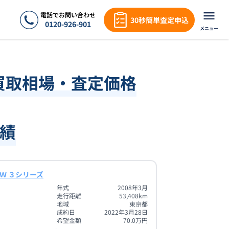
電話でお問い合わせ
30秒簡単査定申込
0120-926-901
メニュー
買取相場・査定価格
績
Ｗ ３シリーズ
年式
2008年3月
走行距離
53,408
km
地域
東京都
成約日
2022年3月28日
希望金額
70.0
万円