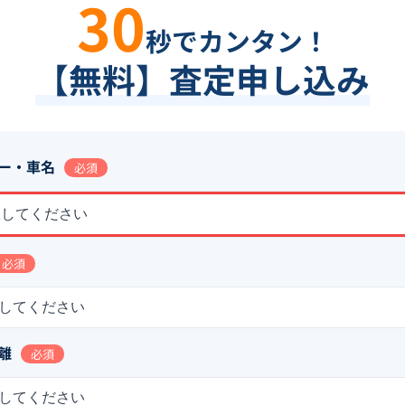
30
秒でカンタン！
【無料】査定申し込み
ー・車名
必須
択してください
必須
してください
離
必須
してください