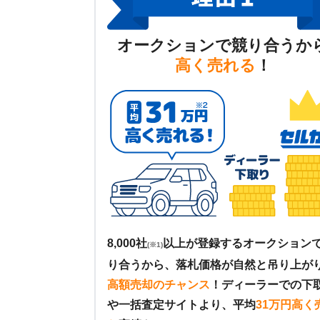
オークションで競り合うか
高く売れる
！
8,000社
以上が登録するオークション
(※1)
り合うから、落札価格が自然と吊り上が
高額売却のチャンス
！
ディーラーでの下
や一括査定サイトより、平均
31万円高く