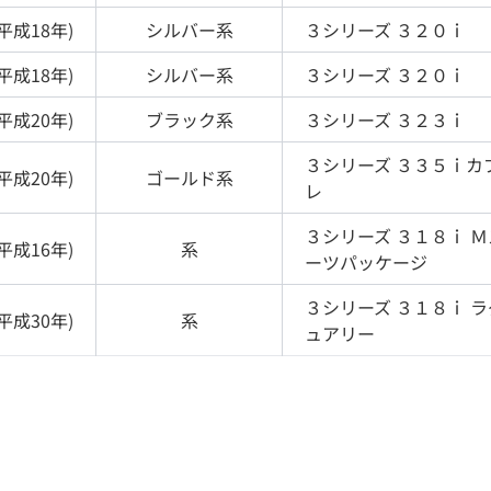
平成18年
)
シルバー
系
３シリーズ
３２０ｉ
平成18年
)
シルバー
系
３シリーズ
３２０ｉ
平成20年
)
ブラック
系
３シリーズ
３２３ｉ
３シリーズ
３３５ｉカ
平成20年
)
ゴールド
系
レ
３シリーズ
３１８ｉ Ｍ
平成16年
)
系
ーツパッケージ
３シリーズ
３１８ｉ ラ
平成30年
)
系
ュアリー