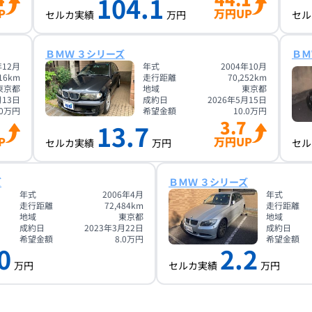
104.1
P
万円UP
セルカ実績
万円
セル
ＢＭＷ ３シリーズ
ＢＭ
年12月
年式
2004年10月
16
km
走行距離
70,252
km
東京都
地域
東京都
月13日
成約日
2026年5月15日
0
万円
希望金額
10.0
万円
3.7
13.7
P
万円UP
セルカ実績
万円
セル
ズ
ＢＭＷ ３シリーズ
年式
2006年4月
年式
走行距離
72,484
km
走行距離
地域
東京都
地域
成約日
2023年3月22日
成約日
希望金額
8.0
万円
希望金額
0
2.2
万円
セルカ実績
万円