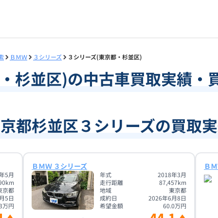
索
ＢＭＷ
３シリーズ
３シリーズ(東京都・杉並区)
・
杉並区
)の中古車買取実績・
東京都杉並区３シリーズの買取実
ＢＭＷ ３シリーズ
ＢＭ
0年5月
年式
2018年3月
90
km
走行距離
87,457
km
東京都
地域
東京都
1月5日
成約日
2026年6月8日
3
万円
希望金額
60.0
万円
4
44.1