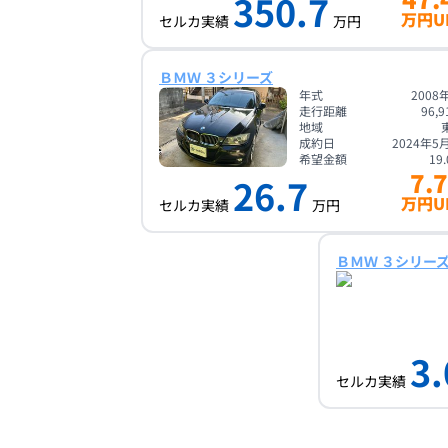
350.7
万円U
セルカ実績
万円
ＢＭＷ ３シリーズ
年式
2008
走行距離
96,9
地域
成約日
2024年5
希望金額
19.
7.7
26.7
万円U
セルカ実績
万円
ＢＭＷ ３シリー
3.
セルカ実績