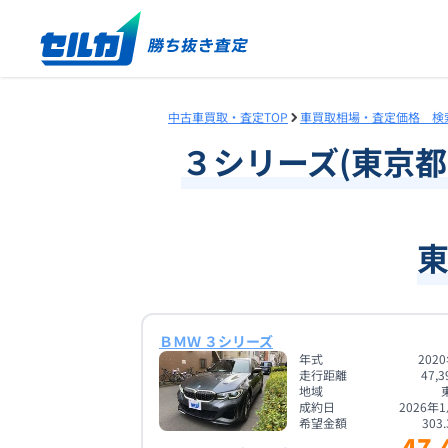
中古車買取・査定TOP
車買取相場・査定価格 検
３シリーズ
(
東京都
ＢＭＷ ３シリーズ
年式
202
走行距離
47,3
地域
成約日
2026年
希望金額
303.
47.