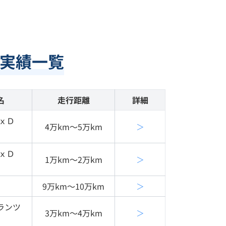
実績一覧
名
走行距離
詳細
ｘＤ
4万km〜5万km
＞
ｘＤ
1万km〜2万km
＞
9万km〜10万km
＞
ランツ
3万km〜4万km
＞