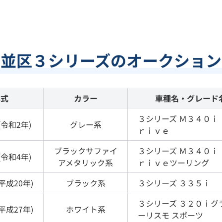
杉並区３シリーズのオークション
年式
カラー
車種名・グレード
３シリーズ
Ｍ３４０ｉ 
(
令和2年
)
グレー
系
ｒｉｖｅ
ブラックサファイ
３シリーズ
Ｍ３４０ｉ 
(
令和4年
)
アメタリック
系
ｒｉｖｅツーリング
平成20年
)
ブラック
系
３シリーズ
３３５ｉ
３シリーズ
３２０ｉグ
平成27年
)
ホワイト
系
ーリスモ スポーツ