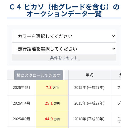
Ｃ４ ピカソ（他グレードを含む）の
オークションデータ一覧
条件をリセット
査定時期
セルカ実績
年式
カラ
横にスクロールできます
2026年6月
7.3
2015
年 (
平成27年
)
ブル
万円
2026年4月
25.1
2015
年 (
平成27年
)
ブル
万円
ラズ
2025年9月
44.9
2018
年 (
平成30年
)
万円
ブル