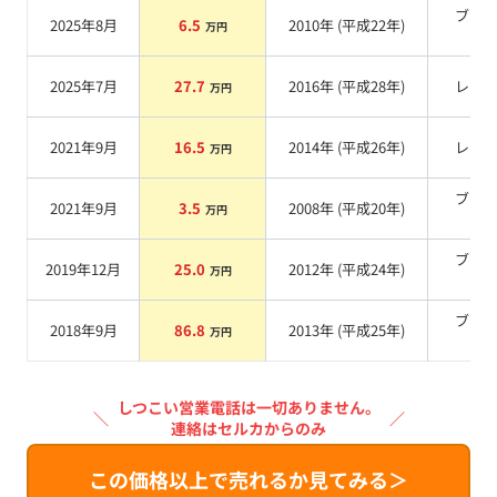
ブラ
2025年8月
6.5
2010
年 (
平成22年
)
万円
系
2025年7月
27.7
2016
年 (
平成28年
)
レッ
万円
2021年9月
16.5
2014
年 (
平成26年
)
レッ
万円
ブラ
2021年9月
3.5
2008
年 (
平成20年
)
万円
系
ブラ
2019年12月
25.0
2012
年 (
平成24年
)
万円
系
ブラ
2018年9月
86.8
2013
年 (
平成25年
)
万円
系
しつこい営業電話は一切ありません。
＼
／
連絡はセルカからのみ
この価格以上で売れるか見てみる＞