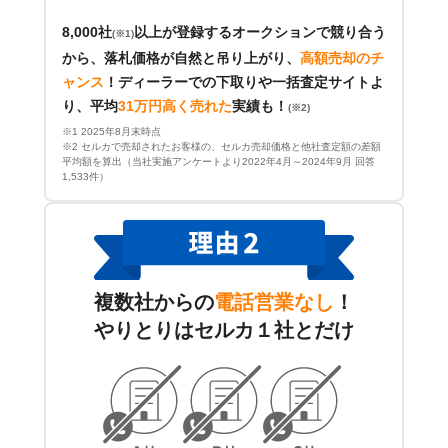
8,000社
以上が登録するオークションで競り合う
(※1)
から、落札価格が自然と吊り上がり、
高額売却のチ
ャンス
！
ディーラーでの下取りや一括査定サイトよ
り、平均
31万円高く売れた
実績も！
(※2)
※1 2025年8月末時点
※2 セルカで売却されたお客様の、セルカ売却価格と他社査定額の差額
平均額を算出（当社実施アンケートより2022年4月～2024年9月 回答
1,533件）
複数社からの
電話営業なし
！
やりとりはセルカ１社とだけ