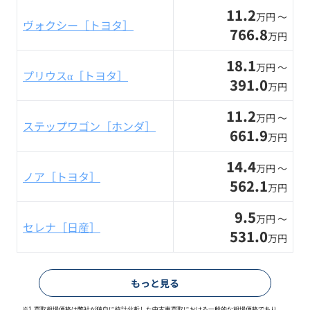
11.2
万円 〜
ヴォクシー［トヨタ］
766.8
万円
18.1
万円 〜
プリウスα［トヨタ］
391.0
万円
11.2
万円 〜
ステップワゴン［ホンダ］
661.9
万円
14.4
万円 〜
ノア［トヨタ］
562.1
万円
9.5
万円 〜
セレナ［日産］
531.0
万円
もっと見る
※1 買取相場価格は弊社が独自に統計分析した中古車買取における一般的な相場価格であり、