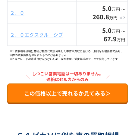
5.0
万円 〜
２．０
260.8
万円
※2
5.0
万円 〜
２．０エクスクルーシブ
67.9
万円
※1 買取相場価格は弊社が独自に統計分析した中古車買取における一般的な相場価格であり、
実際の買取価格を保証するものではありません。
※2
同グレードの流通台数が少ないため、同型車種 / 近接年式のデータで推定しています。
しつこい営業電話は一切ありません。
＼
／
連絡はセルカからのみ
この価格以上で売れるか見てみる＞