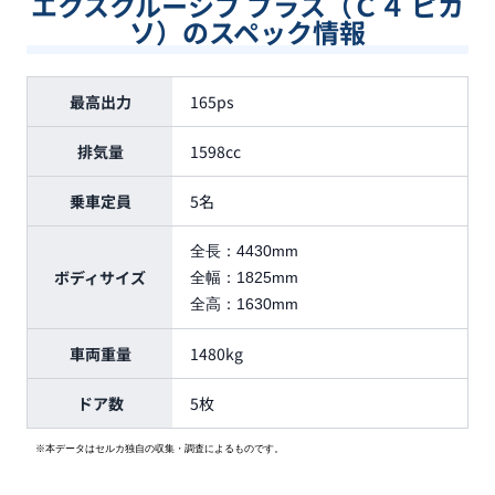
エクスクルーシブ プラス（Ｃ４ ピカ
ソ）のスペック情報
最高出力
165ps
排気量
1598cc
乗車定員
5名
全長：
4430mm
ボディサイズ
全幅：
1825mm
全高：
1630mm
車両重量
1480kg
ドア数
5枚
※本データはセルカ独自の収集・調査によるものです。