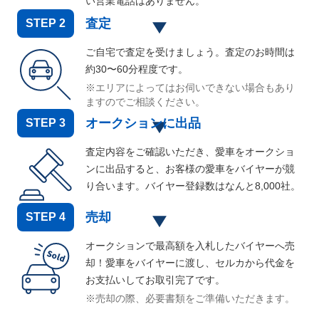
い営業電話はありません。
査定
STEP
2
ご自宅で査定を受けましょう。査定のお時間は
約30〜60分程度です。
※エリアによってはお伺いできない場合もあり
ますのでご相談ください。
オークションに出品
STEP
3
査定内容をご確認いただき、愛車をオークショ
ンに出品すると、お客様の愛車をバイヤーが競
り合います。バイヤー登録数はなんと
8,000
社。
売却
STEP
4
オークションで最高額を入札したバイヤーへ売
却！愛車をバイヤーに渡し、セルカから代金を
お支払いしてお取引完了です。
※売却の際、必要書類をご準備いただきます。