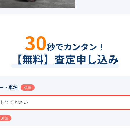
30
秒でカンタン！
【無料】査定申し込み
ー・車名
必須
択してください
必須