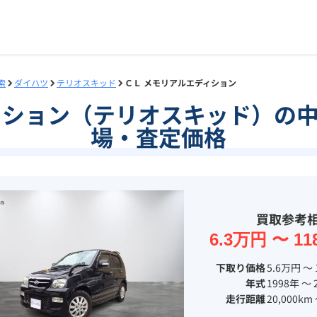
索
ダイハツ
テリオスキッド
ＣＬ メモリアルエディション
ィション（テリオスキッド）の
場・査定価格
買取参考
6.3万円 〜 11
下取り価格
5.6万円 〜 
年式
1998年 〜 
走行距離
20,000km