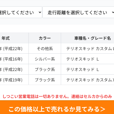
年式
カラー
車種名・グレード名
年 (
平成22年
)
その他
系
テリオスキッド
カスタム
年 (
平成16年
)
シルバー
系
テリオスキッド
Ｌ
年 (
平成22年
)
ブラック
系
テリオスキッド
Ｌ
年 (
平成19年
)
ブラック
系
テリオスキッド
カスタム
＼
しつこい営業電話は一切ありません。
連絡はセルカからのみ
この価格以上で売れるか見てみる＞