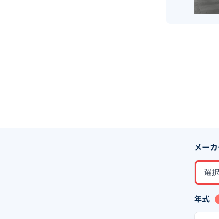
メーカ
選
年式