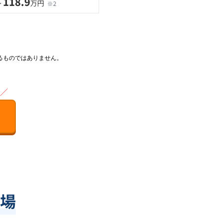
118.9
〜
万円
※2
るものではありません。
／
場