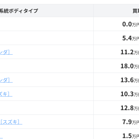
系統ボディタイプ
買
0.0
万
5.4
万
11.2
ンダ］
万
18.0
万
13.6
ンダ］
万
10.3
ズキ］
万
12.8
万
7.9
［スズキ］
万
1.5
］
万