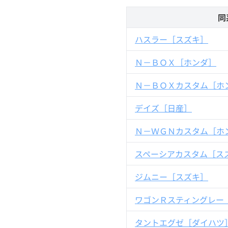
同
ハスラー［スズキ］
Ｎ－ＢＯＸ［ホンダ］
Ｎ－ＢＯＸカスタム［ホ
デイズ［日産］
Ｎ－ＷＧＮカスタム［ホ
スペーシアカスタム［ス
ジムニー［スズキ］
ワゴンＲスティングレー
タントエグゼ［ダイハツ