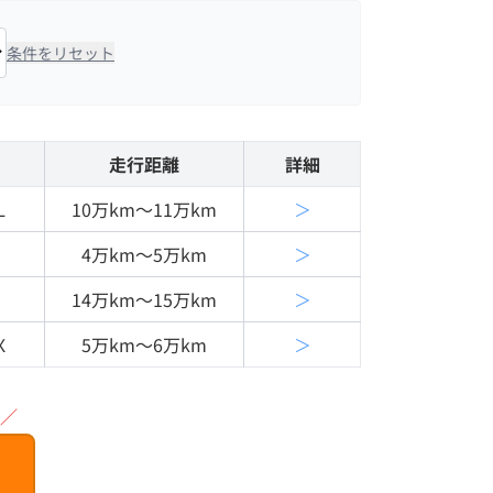
条件をリセット
走行距離
詳細
Ｌ
10万km〜11万km
＞
4万km〜5万km
＞
14万km〜15万km
＞
Ｘ
5万km〜6万km
＞
／