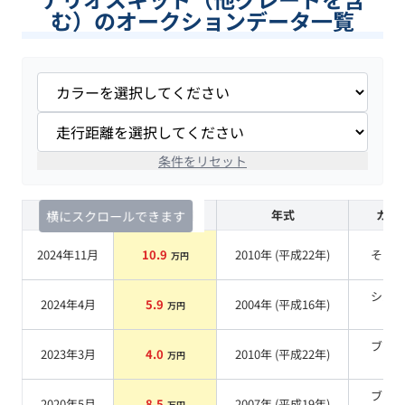
む）のオークションデータ一覧
条件をリセット
査定時期
セルカ実績
年式
カラ
横にスクロールできます
2024年11月
10.9
2010
年 (
平成22年
)
その
万円
シル
2024年4月
5.9
2004
年 (
平成16年
)
万円
系
ブラ
2023年3月
4.0
2010
年 (
平成22年
)
万円
系
ブラ
2020年5月
8.5
2007
年 (
平成19年
)
万円