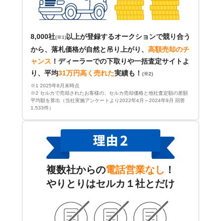
8,000社
以上が登録するオークションで競り合う
(※1)
から、落札価格が自然と吊り上がり、
高額売却のチ
ャンス
！
ディーラーでの下取りや一括査定サイトよ
り、平均
31万円高く売れた
実績も！
(※2)
※1 2025年8月末時点
※2 セルカで売却されたお客様の、セルカ売却価格と他社査定額の差額
平均額を算出（当社実施アンケートより2022年4月～2024年9月 回答
1,533件）
複数社からの
電話営業なし
！
やりとりはセルカ１社とだけ