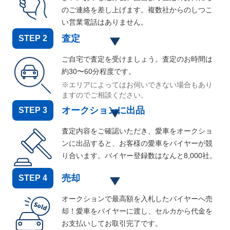
のご連絡を差し上げます。複数社からのしつこ
い営業電話はありません。
査定
STEP
2
ご自宅で査定を受けましょう。査定のお時間は
約30〜60分程度です。
※エリアによってはお伺いできない場合もあり
ますのでご相談ください。
オークションに出品
STEP
3
査定内容をご確認いただき、愛車をオークショ
ンに出品すると、お客様の愛車をバイヤーが競
り合います。バイヤー登録数はなんと
8,000
社。
売却
STEP
4
オークションで最高額を入札したバイヤーへ売
却！愛車をバイヤーに渡し、セルカから代金を
お支払いしてお取引完了です。