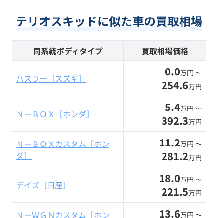
テリオスキッドに似た車の買取相場
同系統ボディタイプ
買取相場価格
0.0
万円 〜
ハスラー［スズキ］
254.6
万円
5.4
万円 〜
Ｎ－ＢＯＸ［ホンダ］
392.3
万円
11.2
Ｎ－ＢＯＸカスタム［ホン
万円 〜
281.2
ダ］
万円
18.0
万円 〜
デイズ［日産］
221.5
万円
13.6
Ｎ－ＷＧＮカスタム［ホン
万円 〜