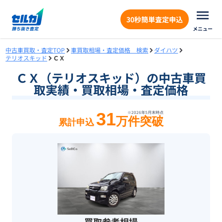
30秒簡単査定申込
メニュー
中古車買取・査定TOP
車買取相場・査定価格 検索
ダイハツ
テリオスキッド
ＣＸ
ＣＸ（テリオスキッド）の中古車買
取実績・買取相場・査定価格
31
※
2026年5月末
時点
万件突破
累計申込
買取参考相場