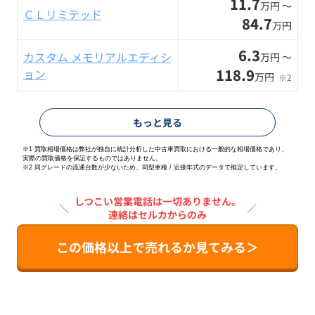
11.7
万円 〜
ＣＬリミテッド
84.7
万円
6.3
カスタム メモリアルエディシ
万円 〜
118.9
ョン
万円
※2
もっと見る
※1 買取相場価格は弊社が独自に統計分析した中古車買取における一般的な相場価格であり、
実際の買取価格を保証するものではありません。
※2
同グレードの流通台数が少ないため、同型車種 / 近接年式のデータで推定しています。
しつこい営業電話は一切ありません。
＼
／
連絡はセルカからのみ
この価格以上で売れるか見てみる＞