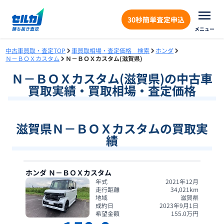
30秒簡単査定申込
メニュー
中古車買取・査定TOP
車買取相場・査定価格 検索
ホンダ
Ｎ－ＢＯＸカスタム
Ｎ－ＢＯＸカスタム(滋賀県)
Ｎ－ＢＯＸカスタム
(
滋賀県
)の中古車
買取実績・買取相場・査定価格
滋賀県Ｎ－ＢＯＸカスタムの買取実
績
ホンダ
Ｎ－ＢＯＸカスタム
年式
2021年12月
走行距離
34,021
km
地域
滋賀県
成約日
2023年9月1日
希望金額
155.0
万円