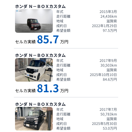
ホンダ
Ｎ－ＢＯＸカスタム
年式
2015年3月
走行距離
24,436
km
地域
滋賀県
成約日
2022年1月29日
希望金額
97.5
万円
85.7
セルカ実績
万円
ホンダ
Ｎ－ＢＯＸカスタム
年式
2017年9月
走行距離
30,503
km
地域
滋賀県
成約日
2025年10月10日
希望金額
84.6
万円
81.3
セルカ実績
万円
ホンダ
Ｎ－ＢＯＸカスタム
年式
2017年7月
走行距離
50,783
km
地域
滋賀県
成約日
2025年5月30日
希望金額
53.0
万円