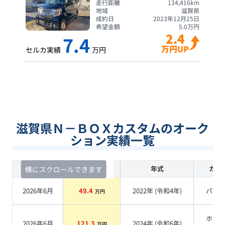
走行距離
134,416
km
地域
滋賀県
成約日
2023年12月25日
希望金額
5.0
万円
2.4
7.4
万円UP
セルカ実績
万円
滋賀県Ｎ－ＢＯＸカスタムのオーク
ション実績一覧
査定時期
セルカ実績
年式
カラ
横にスクロールできます
2026年6月
49.4
2022
年 (
令和4年
)
パー
万円
ホワ
2026年6月
121.3
2024
年 (
令和6年
)
万円