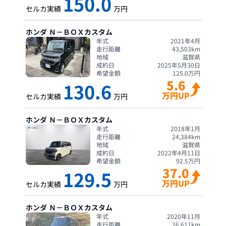
150.0
セルカ実績
万円
ホンダ
Ｎ－ＢＯＸカスタム
年式
2021年4月
走行距離
43,503
km
地域
滋賀県
成約日
2025年5月30日
希望金額
125.0
万円
5.6
130.6
万円UP
セルカ実績
万円
ホンダ
Ｎ－ＢＯＸカスタム
年式
2018年1月
走行距離
24,384
km
地域
滋賀県
成約日
2022年4月11日
希望金額
92.5
万円
37.0
129.5
万円UP
セルカ実績
万円
ホンダ
Ｎ－ＢＯＸカスタム
年式
2020年11月
走行距離
26,611
km