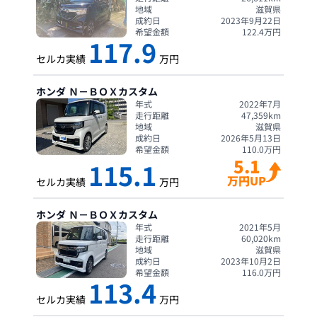
地域
滋賀県
成約日
2023年9月22日
希望金額
122.4
万円
117.9
セルカ実績
万円
ホンダ
Ｎ－ＢＯＸカスタム
年式
2022年7月
走行距離
47,359
km
地域
滋賀県
成約日
2026年5月13日
希望金額
110.0
万円
5.1
115.1
万円UP
セルカ実績
万円
ホンダ
Ｎ－ＢＯＸカスタム
年式
2021年5月
走行距離
60,020
km
地域
滋賀県
成約日
2023年10月2日
希望金額
116.0
万円
113.4
セルカ実績
万円