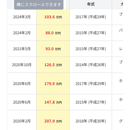
査定時期
セルカ実績
年式
カラ
横にスクロールできます
ブラ
2024年3月
103.6
2017
年 (
平成29年
)
万円
系
パー
2024年2月
88.0
2015
年 (
平成27年
)
万円
系
2021年5月
93.0
2015
年 (
平成27年
)
レッ
万円
ブラ
2020年10月
126.5
2014
年 (
平成26年
)
万円
系
ホワ
2020年6月
179.9
2017
年 (
平成29年
)
万円
系
ホワ
2020年6月
147.8
2015
年 (
平成27年
)
万円
系
2020年2月
207.9
2018
年 (
平成30年
)
グレ
万円