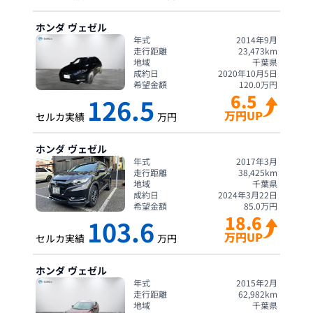
ホンダ
ヴェゼル
年式
2014年9月
走行距離
23,473
km
地域
千葉県
成約日
2020年10月5日
希望金額
120.0
万円
6.5
126.5
万円UP
セルカ実績
万円
ホンダ
ヴェゼル
年式
2017年3月
走行距離
38,425
km
地域
千葉県
成約日
2024年3月22日
希望金額
85.0
万円
18.6
103.6
万円UP
セルカ実績
万円
ホンダ
ヴェゼル
年式
2015年2月
走行距離
62,982
km
地域
千葉県