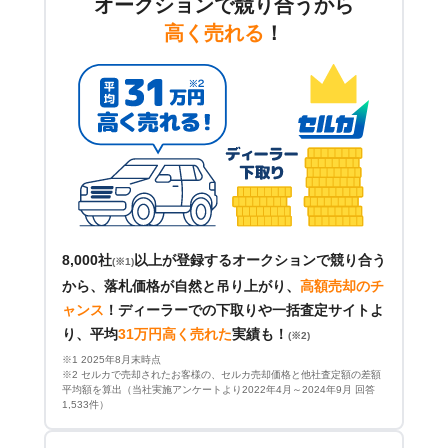
オークションで競り合うから
高く売れる
！
8,000社
以上が登録するオークションで競り合う
(※1)
から、落札価格が自然と吊り上がり、
高額売却のチ
ャンス
！
ディーラーでの下取りや一括査定サイトよ
り、平均
31万円高く売れた
実績も！
(※2)
※1 2025年8月末時点
※2 セルカで売却されたお客様の、セルカ売却価格と他社査定額の差額
平均額を算出（当社実施アンケートより2022年4月～2024年9月 回答
1,533件）