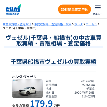
30秒簡単査定申込
メニュー
中古車買取・査定TOP
車買取相場・査定価格 検索
ホンダ
ヴェゼル
ヴェゼル(千葉県・船橋市)
ヴェゼル
(
千葉県
・
船橋市
)の中古車買
取実績・買取相場・査定価格
千葉県船橋市ヴェゼルの買取実績
ホンダ
ヴェゼル
年式
2017年9月
走行距離
25,264
km
地域
千葉県
成約日
2020年6月20日
希望金額
210.0
万円
179.9
セルカ実績
万円