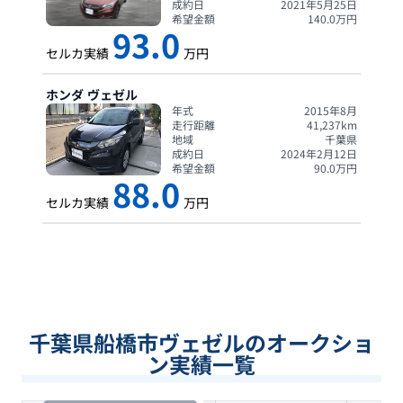
成約日
2021年5月25日
希望金額
140.0
万円
93.0
セルカ実績
万円
ホンダ
ヴェゼル
年式
2015年8月
走行距離
41,237
km
地域
千葉県
成約日
2024年2月12日
希望金額
90.0
万円
88.0
セルカ実績
万円
千葉県船橋市ヴェゼルのオークショ
ン実績一覧