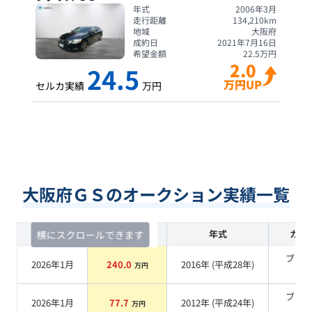
年式
2006年3月
走行距離
134,210
km
地域
大阪府
成約日
2021年7月16日
希望金額
22.5
万円
2.0
24.5
万円UP
セルカ実績
万円
大阪府ＧＳのオークション実績一覧
査定時期
セルカ実績
年式
カラ
横にスクロールできます
ブラ
2026年1月
240.0
2016
年 (
平成28年
)
万円
系
ブラ
2026年1月
77.7
2012
年 (
平成24年
)
万円
系