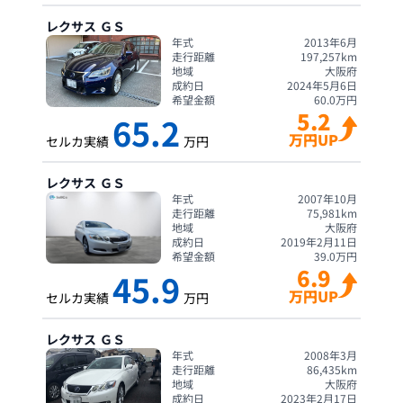
レクサス
ＧＳ
年式
2013年6月
走行距離
197,257
km
地域
大阪府
成約日
2024年5月6日
希望金額
60.0
万円
5.2
65.2
万円UP
セルカ実績
万円
レクサス
ＧＳ
年式
2007年10月
走行距離
75,981
km
地域
大阪府
成約日
2019年2月11日
希望金額
39.0
万円
6.9
45.9
万円UP
セルカ実績
万円
レクサス
ＧＳ
年式
2008年3月
走行距離
86,435
km
地域
大阪府
成約日
2023年2月17日