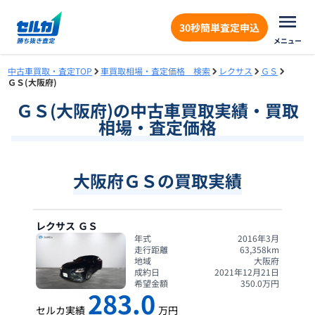
30秒簡単査定申込
メニュー
中古車買取・査定TOP
車買取相場・査定価格 検索
レクサス
ＧＳ
ＧＳ(大阪府)
ＧＳ
(
大阪府
)の中古車買取実績・買取
相場・査定価格
大阪府ＧＳの買取実績
レクサス
ＧＳ
年式
2016年3月
走行距離
63,358
km
地域
大阪府
成約日
2021年12月21日
希望金額
350.0
万円
283.0
セルカ実績
万円