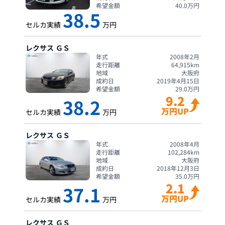
希望金額
40.0
万円
38.5
セルカ実績
万円
レクサス
ＧＳ
年式
2008年2月
走行距離
64,915
km
地域
大阪府
成約日
2019年4月15日
希望金額
29.0
万円
9.2
38.2
万円UP
セルカ実績
万円
レクサス
ＧＳ
年式
2008年4月
走行距離
102,284
km
地域
大阪府
成約日
2018年12月3日
希望金額
35.0
万円
2.1
37.1
万円UP
セルカ実績
万円
レクサス
ＧＳ