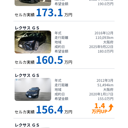
希望金額
190.0
万円
173.1
セルカ実績
万円
レクサス
ＧＳ
年式
2016年12月
走行距離
110,093
km
地域
大阪府
成約日
2025年9月22日
希望金額
180.0
万円
160.5
セルカ実績
万円
レクサス
ＧＳ
年式
2012年3月
走行距離
51,494
km
地域
大阪府
成約日
2020年1月17日
希望金額
155.0
万円
1.4
156.4
万円UP
セルカ実績
万円
レクサス
ＧＳ