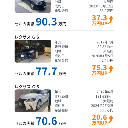
地域
大阪府
成約日
2023年6月12日
希望金額
53.0
万円
37.3
90.3
万円UP
セルカ実績
万円
レクサス
ＧＳ
年式
2012年7月
走行距離
82,821
km
地域
大阪府
成約日
2026年1月5日
希望金額
2.4
万円
75.3
77.7
万円UP
セルカ実績
万円
レクサス
ＧＳ
年式
2012年6月
走行距離
181,688
km
地域
大阪府
成約日
2024年2月2日
希望金額
50.0
万円
20.6
70.6
万円UP
セルカ実績
万円