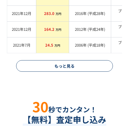
系
ブラ
2021年12月
283.0
2016
年 (
平成28年
)
万円
系
ブラ
2021年12月
164.2
2012
年 (
平成24年
)
万円
系
ブラ
2021年7月
24.5
2006
年 (
平成18年
)
万円
系
もっと見る
30
秒でカンタン！
【無料】査定申し込み