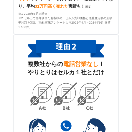
り、平均
31万円高く売れた
実績も！
(※2)
※1 2025年8月末時点
※2 セルカで売却されたお客様の、セルカ売却価格と他社査定額の差額
平均額を算出（当社実施アンケートより2022年4月～2024年9月 回答
1,533件）
複数社からの
電話営業なし
！
やりとりはセルカ１社とだけ