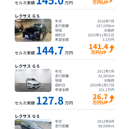
万円UP
セルカ実績
万円
レクサス
ＧＳ
年式
2016年7月
走行距離
107,109
km
地域
大阪府
成約日
2025年11月21日
希望金額
3.3
万円
141.4
144.7
万円UP
セルカ実績
万円
レクサス
ＧＳ
年式
2012年7月
走行距離
42,381
km
地域
大阪府
成約日
2020年2月17日
希望金額
101.1
万円
26.7
127.8
万円UP
セルカ実績
万円
レクサス
ＧＳ
年式
2012年8月
走行距離
98,590
km