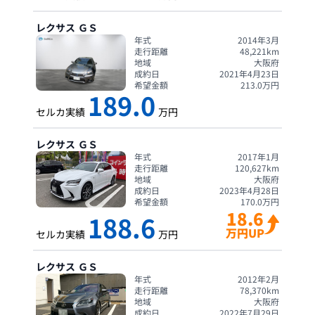
レクサス
ＧＳ
年式
2014年3月
走行距離
48,221
km
地域
大阪府
成約日
2021年4月23日
希望金額
213.0
万円
189.0
セルカ実績
万円
レクサス
ＧＳ
年式
2017年1月
走行距離
120,627
km
地域
大阪府
成約日
2023年4月28日
希望金額
170.0
万円
18.6
188.6
万円UP
セルカ実績
万円
レクサス
ＧＳ
年式
2012年2月
走行距離
78,370
km
地域
大阪府
成約日
2022年7月29日