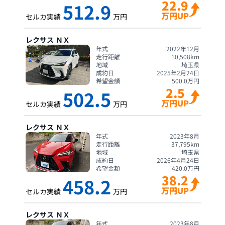
22.9
512.9
万円UP
セルカ実績
万円
レクサス
ＮＸ
年式
2022年12月
走行距離
10,508
km
地域
埼玉県
成約日
2025年2月24日
希望金額
500.0
万円
2.5
502.5
万円UP
セルカ実績
万円
レクサス
ＮＸ
年式
2023年8月
走行距離
37,795
km
地域
埼玉県
成約日
2026年4月24日
希望金額
420.0
万円
38.2
458.2
万円UP
セルカ実績
万円
レクサス
ＮＸ
年式
2023年8月