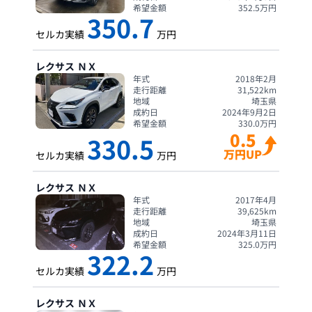
希望金額
352.5
万円
350.7
セルカ実績
万円
レクサス
ＮＸ
年式
2018年2月
走行距離
31,522
km
地域
埼玉県
成約日
2024年9月2日
希望金額
330.0
万円
0.5
330.5
万円UP
セルカ実績
万円
レクサス
ＮＸ
年式
2017年4月
走行距離
39,625
km
地域
埼玉県
成約日
2024年3月11日
希望金額
325.0
万円
322.2
セルカ実績
万円
レクサス
ＮＸ