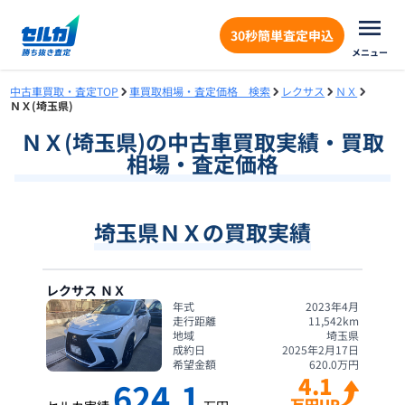
30秒簡単査定申込
メニュー
中古車買取・査定TOP
車買取相場・査定価格 検索
レクサス
ＮＸ
ＮＸ(埼玉県)
ＮＸ
(
埼玉県
)の中古車買取実績・買取
相場・査定価格
埼玉県ＮＸの買取実績
レクサス
ＮＸ
年式
2023年4月
走行距離
11,542
km
地域
埼玉県
成約日
2025年2月17日
希望金額
620.0
万円
4.1
624.1
万円UP