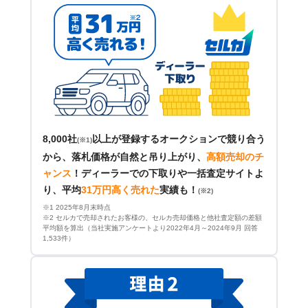
8,000社
以上が登録するオークションで競り合う
(※1)
から、落札価格が自然と吊り上がり、
高額売却のチ
ャンス
！
ディーラーでの下取りや一括査定サイトよ
り、平均
31万円高く売れた
実績も！
(※2)
※1 2025年8月末時点
※2 セルカで売却されたお客様の、セルカ売却価格と他社査定額の差額
平均額を算出（当社実施アンケートより2022年4月～2024年9月 回答
1,533件）