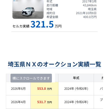
年式
2017年3月
走行距離
43,846
km
地域
埼玉県
成約日
2021年10月8日
希望金額
400.0
万円
321.5
セルカ実績
万円
埼玉県ＮＸのオークション実績一覧
査定時期
セルカ実績
年式
カラ
横にスクロールできます
2026年6月
553.0
2024
年 (
令和6年
)
パー
万円
ブラ
2026年4月
531.7
2024
年 (
令和6年
)
万円
系