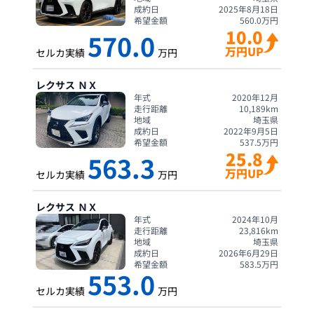
成約日
2025年8月18日
希望金額
560.0
万円
10.0
570.0
万円UP
セルカ実績
万円
レクサス
ＮＸ
年式
2020年12月
走行距離
10,189
km
地域
埼玉県
成約日
2022年9月5日
希望金額
537.5
万円
25.8
563.3
万円UP
セルカ実績
万円
レクサス
ＮＸ
年式
2024年10月
走行距離
23,816
km
地域
埼玉県
成約日
2026年6月29日
希望金額
583.5
万円
553.0
セルカ実績
万円