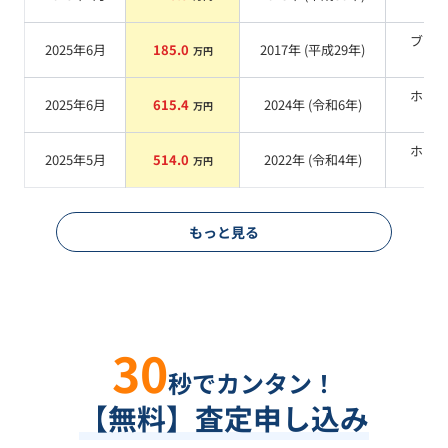
系
ブラ
2025年6月
185.0
2017
年 (
平成29年
)
万円
系
ホワ
2025年6月
615.4
2024
年 (
令和6年
)
万円
系
ホワ
2025年5月
514.0
2022
年 (
令和4年
)
万円
系
もっと見る
30
秒でカンタン！
【無料】査定申し込み