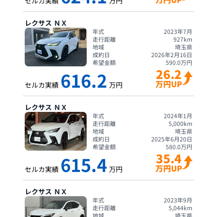
セルカ実績
万円
レクサス
ＮＸ
年式
2023年7月
走行距離
927
km
地域
埼玉県
成約日
2026年2月16日
希望金額
590.0
万円
26.2
616.2
万円UP
セルカ実績
万円
レクサス
ＮＸ
年式
2024年1月
走行距離
5,000
km
地域
埼玉県
成約日
2025年6月20日
希望金額
580.0
万円
35.4
615.4
万円UP
セルカ実績
万円
レクサス
ＮＸ
年式
2023年9月
走行距離
5,044
km
地域
埼玉県