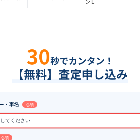
ンＬ
30
秒でカンタン！
【無料】査定申し込み
ー・車名
必須
択してください
必須