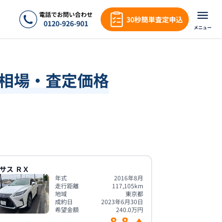
電話でお問い合わせ
30秒簡単査定申込
0120-926-901
メニュー
取相場・査定価格
サス
ＲＸ
年式
2016年8月
走行距離
117,105
km
地域
東京都
成約日
2023年6月30日
希望金額
240.0
万円
8.8