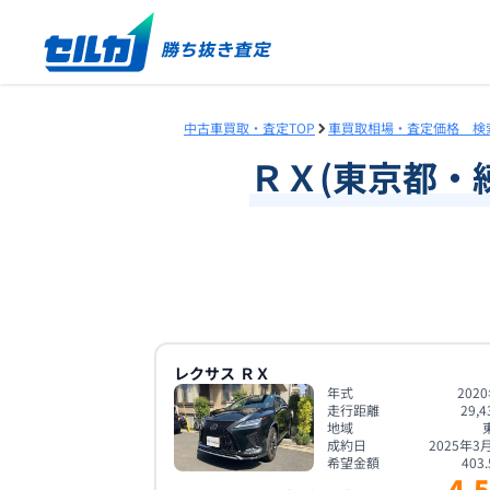
中古車買取・査定TOP
車買取相場・査定価格 検
ＲＸ
(
東京都
・
レクサス
ＲＸ
年式
202
走行距離
29,4
地域
成約日
2025年3
希望金額
403.
4.5