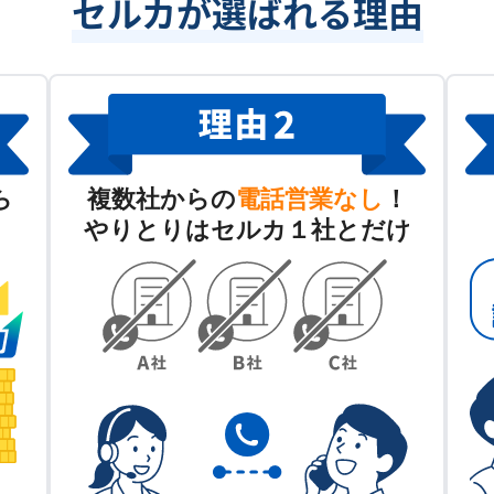
セルカが選ばれる理由
ら
複数社からの
電話営業なし
！
やりとりはセルカ１社とだけ