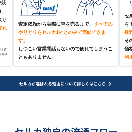
で競
り、
セ
取り
査定依頼から実際に車を売るまで、
すべての
を
売れ
やりとりをセルカ1社とのみで完結できま
数
す
。
そ
しつこい営業電話もないので疲れてしまうこ
価
他社査
2年4
ともありません。
利
セルカが選ばれる理由について
詳しくはこちら
セルカ独自の流通フロー