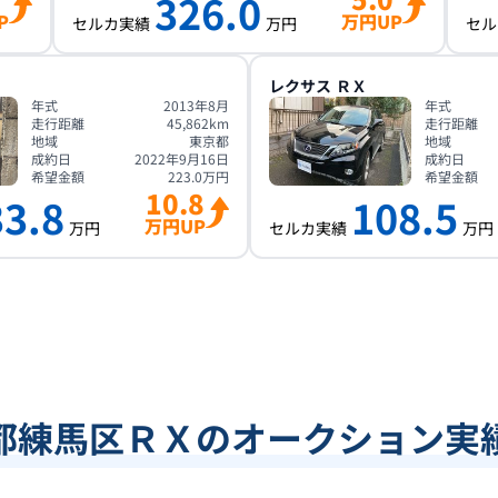
326.0
P
万円UP
セルカ実績
万円
セル
レクサス
ＲＸ
年式
2013年8月
年式
走行距離
45,862
km
走行距離
地域
東京都
地域
成約日
2022年9月16日
成約日
希望金額
223.0
万円
希望金額
10.8
33.8
108.5
万円UP
万円
セルカ実績
万円
都練馬区ＲＸのオークション実