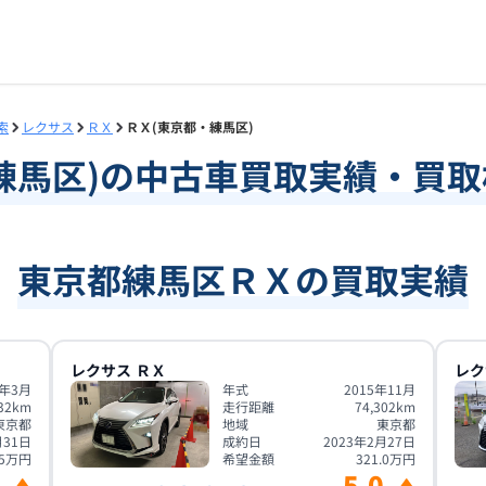
索
レクサス
ＲＸ
ＲＸ(東京都・練馬区)
練馬区
)の中古車買取実績・買
東京都練馬区ＲＸの買取実績
レクサス
ＲＸ
レク
0年3月
年式
2015年11月
32
km
走行距離
74,302
km
東京都
地域
東京都
月31日
成約日
2023年2月27日
5
万円
希望金額
321.0
万円
5.0