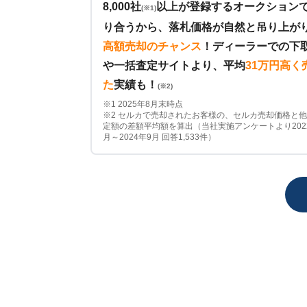
8,000社
以上が登録するオークション
(※1)
り合うから、落札価格が自然と吊り上が
高額売却のチャンス
！
ディーラーでの下
や一括査定サイトより、平均
31万円高く
た
実績も！
(※2)
※1 2025年8月末時点
※2 セルカで売却されたお客様の、セルカ売却価格と
定額の差額平均額を算出（当社実施アンケートより202
月～2024年9月 回答1,533件）