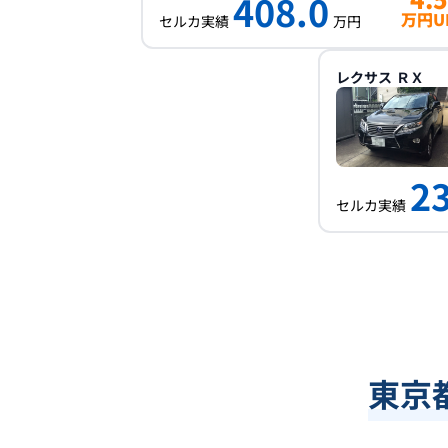
408.0
万円U
セルカ実績
万円
レクサス
ＲＸ
2
セルカ実績
東京