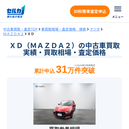
30秒簡単査定申込
メニュー
中古車買取・査定TOP
車買取相場・査定価格 検索
マツダ
ＭＡＺＤＡ２
ＸＤ
ＸＤ（ＭＡＺＤＡ２）の中古車買取
実績・買取相場・査定価格
31
※
2026年5月末
時点
万件突破
累計申込
買取参考相場