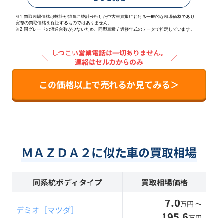
※1 買取相場価格は弊社が独自に統計分析した中古車買取における一般的な相場価格であり、
実際の買取価格を保証するものではありません。
※2
同グレードの流通台数が少ないため、同型車種 / 近接年式のデータで推定しています。
しつこい営業電話は一切ありません。
＼
／
連絡はセルカからのみ
この価格以上で売れるか見てみる＞
ＭＡＺＤＡ２に似た車の買取相場
同系統ボディタイプ
買取相場価格
7.0
万円 〜
デミオ［マツダ］
195.6
万円