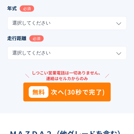
年式
必須
選択してください
走行距離
必須
選択してください
しつこい営業電話は一切ありません。
＼
／
連絡はセルカからのみ
無料
次へ(30秒で完了)
ＭＡＺＤＡ２（他グレードを含む）