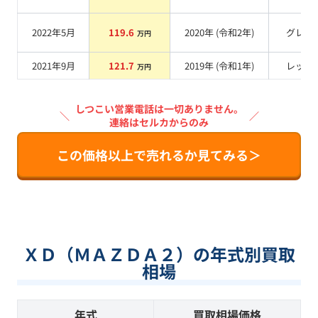
2022年5月
119.6
2020
年 (
令和2年
)
グレー
万円
2021年9月
121.7
2019
年 (
令和1年
)
レッド
万円
しつこい営業電話は一切ありません。
＼
／
連絡はセルカからのみ
この価格以上で売れるか見てみる＞
ＸＤ（ＭＡＺＤＡ２）の年式別買取
相場
年式
買取相場価格