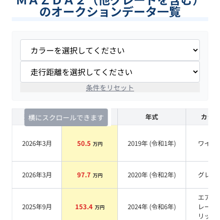
のオークションデータ一覧
条件をリセット
査定時期
セルカ実績
年式
カラー
横にスクロールできます
2026年3月
50.5
2019
年 (
令和1年
)
ワイン
万円
2026年3月
97.7
2020
年 (
令和2年
)
グレー
万円
エアロ
2025年9月
153.4
2024
年 (
令和6年
)
レーメ
万円
リック