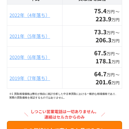
75.4
万円 〜
2022年（4年落ち）
223.9
万円
73.3
万円 〜
2021年（5年落ち）
206.3
万円
67.5
万円 〜
2020年（6年落ち）
178.1
万円
64.7
万円 〜
2019年（7年落ち）
201.6
万円
※1 買取相場価格は弊社が独自に統計分析した中古車買取における一般的な相場価格であり、
実際の買取価格を保証するものではありません。
しつこい営業電話は一切ありません。
＼
／
連絡はセルカからのみ