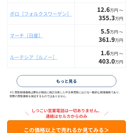
12.6
万円 〜
ポロ［フォルクスワーゲン］
355.3
万円
5.5
万円 〜
マーチ［日産］
361.9
万円
1.6
万円 〜
ルーテシア［ルノー］
403.0
万円
もっと見る
※1 買取相場価格は弊社が独自に統計分析した中古車買取における一般的な相場価格であり、
実際の買取価格を保証するものではありません。
しつこい営業電話は一切ありません。
＼
／
連絡はセルカからのみ
この価格以上で売れるか見てみる＞