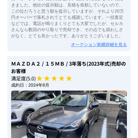
きました。他社の提示額は、見積を依頼していないので、
この位だろうと思う額を提示していますが、それより20万
円オーバーで落札されてとても感謝しています。一括査定
などでは、電話が鳴りまくりとても大変でしたが、セルカ
さんなら数回のやり取りで売却でき、その点でも煩わしさ
がなく、とても良かったです。ありがとうございました。
オークション実績詳細を見る
ＭＡＺＤＡ２
/ １５ＭＢ
/ 3年落ち(2023年式)
売却の
お客様
満足度(
5
.0)
成約日：
2024年8月