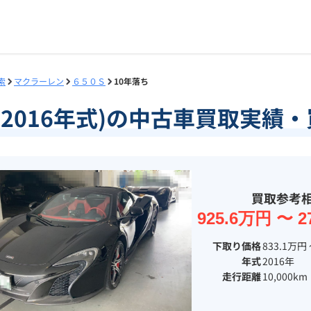
索
マクラーレン
６５０Ｓ
10年落ち
(2016年式)の中古車買取実
買取参考
925.6万円 〜 2
下取り価格
833.1万円 
年式
2016年
走行距離
10,000km