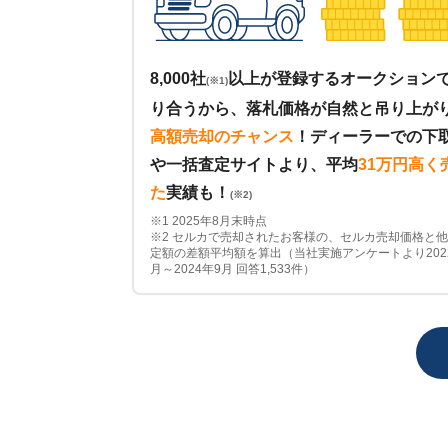
8,000社
以上が登録するオークション
(※1)
り合うから、落札価格が自然と吊り上が
高額売却のチャンス
！
ディーラーでの下
や一括査定サイトより、平均
31万円高く
た
実績も！
(※2)
※1 2025年8月末時点
※2 セルカで売却されたお客様の、セルカ売却価格と
定額の差額平均額を算出（当社実施アンケートより202
月～2024年9月 回答1,533件）