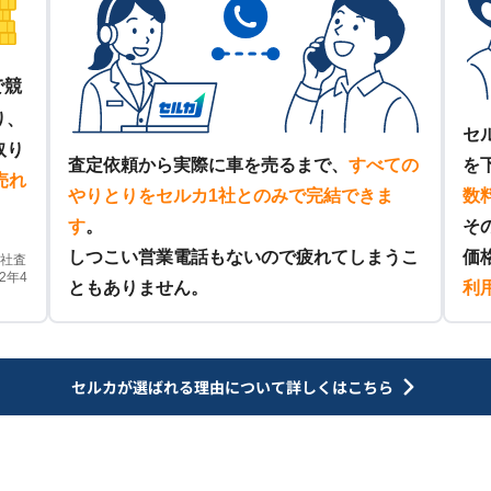
で競
り、
セ
取り
査定依頼から実際に車を売るまで、
すべての
を
売れ
やりとりをセルカ1社とのみで完結できま
数
す
。
そ
しつこい営業電話もないので疲れてしまうこ
価
他社査
2年4
ともありません。
利
セルカが選ばれる理由について
詳しくはこちら