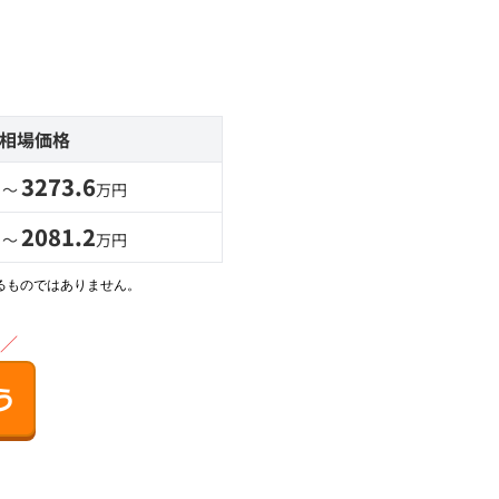
相場価格
3273.6
 〜
万円
2081.2
 〜
万円
るものではありません。
／
う