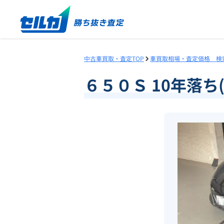
中古車買取・査定TOP
車買取相場・査定価格 検
６５０Ｓ 10年落ち