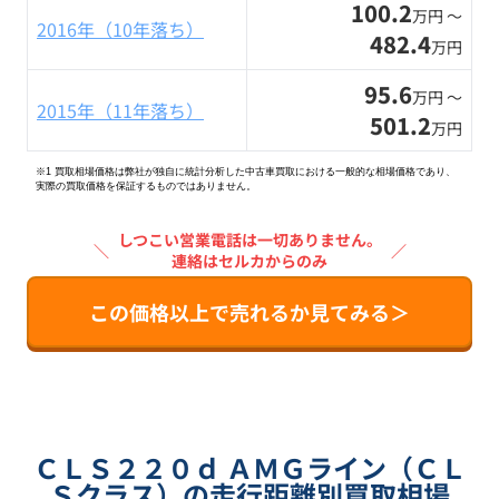
100.2
万円 〜
2016年（10年落ち）
482.4
万円
95.6
万円 〜
2015年（11年落ち）
501.2
万円
※1 買取相場価格は弊社が独自に統計分析した中古車買取における一般的な相場価格であり、
実際の買取価格を保証するものではありません。
しつこい営業電話は一切ありません。
＼
／
連絡はセルカからのみ
この価格以上で売れるか見てみる＞
ＣＬＳ２２０ｄ ＡＭＧライン（ＣＬ
Ｓクラス）の走行距離別買取相場