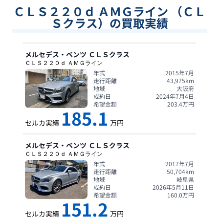
ＣＬＳ２２０ｄ ＡＭＧライン （ＣＬ
Ｓクラス）の買取実績
メルセデス・ベンツ
ＣＬＳクラス
ＣＬＳ２２０ｄ ＡＭＧライン
年式
2015年7月
走行距離
43,975
km
地域
大阪府
成約日
2024年7月4日
希望金額
203.4
万円
185.1
セルカ実績
万円
メルセデス・ベンツ
ＣＬＳクラス
ＣＬＳ２２０ｄ ＡＭＧライン
年式
2017年7月
走行距離
50,704
km
地域
岐阜県
成約日
2026年5月11日
希望金額
160.0
万円
151.2
セルカ実績
万円