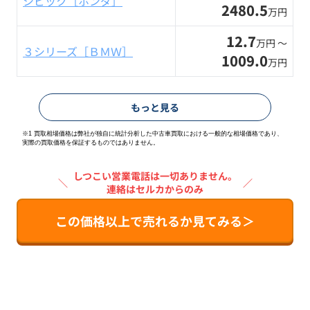
シビック［ホンダ］
2480.5
万円
12.7
万円 〜
３シリーズ［ＢＭＷ］
1009.0
万円
もっと見る
※1 買取相場価格は弊社が独自に統計分析した中古車買取における一般的な相場価格であり、
実際の買取価格を保証するものではありません。
しつこい営業電話は一切ありません。
＼
／
連絡はセルカからのみ
この価格以上で売れるか見てみる＞