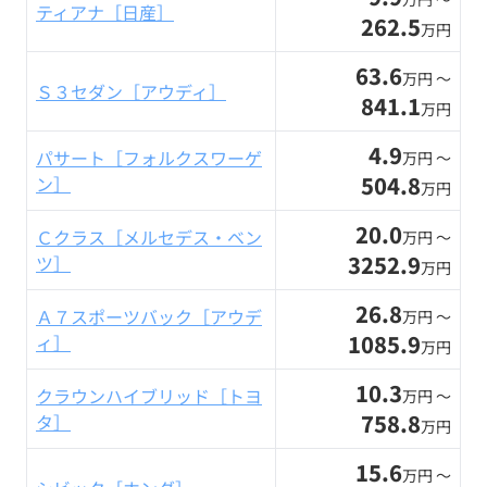
ティアナ［日産］
262.5
万円
63.6
万円 〜
Ｓ３セダン［アウディ］
841.1
万円
4.9
パサート［フォルクスワーゲ
万円 〜
504.8
ン］
万円
20.0
Ｃクラス［メルセデス・ベン
万円 〜
3252.9
ツ］
万円
26.8
Ａ７スポーツバック［アウデ
万円 〜
1085.9
ィ］
万円
10.3
クラウンハイブリッド［トヨ
万円 〜
758.8
タ］
万円
15.6
万円 〜