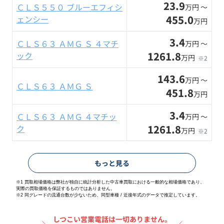
23.9
ＣＬＳ５５０ ブルーエフィシ
万円 〜
455.0
ェンシー
万円
3.4
ＣＬＳ６３ ＡＭＧ Ｓ ４マチ
万円 〜
1261.8
ック
万円
※2
143.6
万円 〜
ＣＬＳ６３ ＡＭＧ Ｓ
451.8
万円
3.4
ＣＬＳ６３ ＡＭＧ ４マチッ
万円 〜
1261.8
ク
万円
※2
もっと見る
※1 買取相場価格は弊社が独自に統計分析した中古車買取における一般的な相場価格であり、
実際の買取価格を保証するものではありません。
※2
同グレードの流通台数が少ないため、同型車種 / 近接年式のデータで推定しています。
しつこい営業電話は一切ありません。