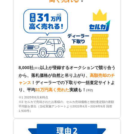
8,000社
以上が登録するオークションで競り合う
(※1)
から、落札価格が自然と吊り上がり、
高額売却のチ
ャンス
！
ディーラーでの下取りや一括査定サイトよ
り、平均
31万円高く売れた
実績も！
(※2)
※1 2025年8月末時点
※2 セルカで売却されたお客様の、セルカ売却価格と他社査定額の差額
平均額を算出（当社実施アンケートより2022年4月～2024年9月 回答
1,533件）