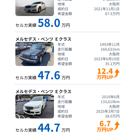
地域
大阪府
成約日
2021年11月1日
希望金額
67.5
万円
58.0
セルカ実績
万円
メルセデス・ベンツ
Ｅクラス
年式
1993年11月
走行距離
160,631
km
地域
大阪府
成約日
2023年6月19日
希望金額
35.1
万円
12.4
47.6
万円UP
セルカ実績
万円
メルセデス・ベンツ
Ｅクラス
年式
2010年6月
走行距離
133,619
km
地域
大阪府
成約日
2025年3月7日
希望金額
38.0
万円
6.7
44.7
万円UP
セルカ実績
万円