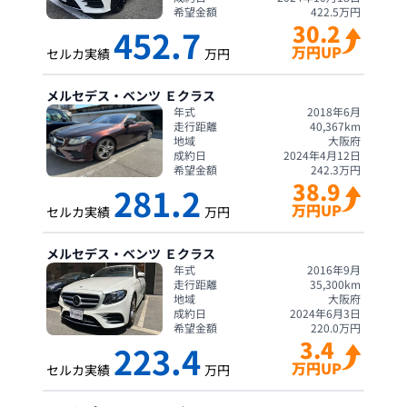
希望金額
422.5
万円
30.2
452.7
万円UP
セルカ実績
万円
メルセデス・ベンツ
Ｅクラス
年式
2018年6月
走行距離
40,367
km
地域
大阪府
成約日
2024年4月12日
希望金額
242.3
万円
38.9
281.2
万円UP
セルカ実績
万円
メルセデス・ベンツ
Ｅクラス
年式
2016年9月
走行距離
35,300
km
地域
大阪府
成約日
2024年6月3日
希望金額
220.0
万円
3.4
223.4
万円UP
セルカ実績
万円