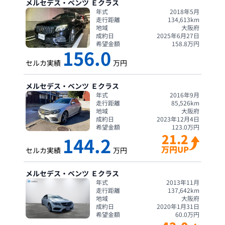
メルセデス・ベンツ
Ｅクラス
年式
2018年5月
走行距離
134,613
km
地域
大阪府
成約日
2025年6月27日
希望金額
158.8
万円
156.0
セルカ実績
万円
メルセデス・ベンツ
Ｅクラス
年式
2016年9月
走行距離
85,526
km
地域
大阪府
成約日
2023年12月4日
希望金額
123.0
万円
21.2
144.2
万円UP
セルカ実績
万円
メルセデス・ベンツ
Ｅクラス
年式
2013年11月
走行距離
137,642
km
地域
大阪府
成約日
2020年1月31日
希望金額
60.0
万円