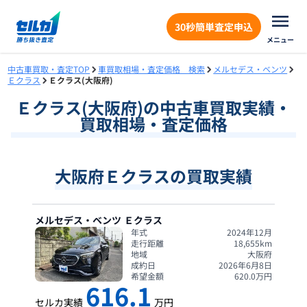
30秒簡単査定申込
メニュー
中古車買取・査定TOP
車買取相場・査定価格 検索
メルセデス・ベンツ
Ｅクラス
Ｅクラス(大阪府)
Ｅクラス
(
大阪府
)の中古車買取実績・
買取相場・査定価格
大阪府Ｅクラスの買取実績
メルセデス・ベンツ
Ｅクラス
年式
2024年12月
走行距離
18,655
km
地域
大阪府
成約日
2026年6月8日
希望金額
620.0
万円
616.1
セルカ実績
万円