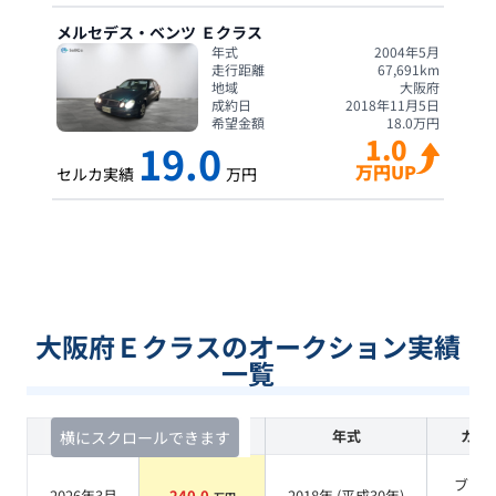
メルセデス・ベンツ
Ｅクラス
年式
2004年5月
走行距離
67,691
km
地域
大阪府
成約日
2018年11月5日
希望金額
18.0
万円
1.0
19.0
万円UP
セルカ実績
万円
大阪府Ｅクラスのオークション実績
一覧
査定時期
セルカ実績
年式
カラ
横にスクロールできます
ブラ
2026年3月
240.0
2018
年 (
平成30年
)