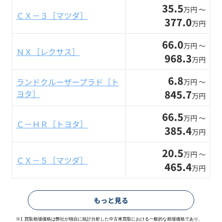
35.5
万円 〜
ＣＸ－３［マツダ］
377.0
万円
66.0
万円 〜
ＮＸ［レクサス］
968.3
万円
6.8
ランドクルーザープラド［ト
万円 〜
845.7
ヨタ］
万円
66.5
万円 〜
Ｃ－ＨＲ［トヨタ］
385.4
万円
20.5
万円 〜
ＣＸ－５［マツダ］
465.4
万円
もっと見る
※1 買取相場価格は弊社が独自に統計分析した中古車買取における一般的な相場価格であり、