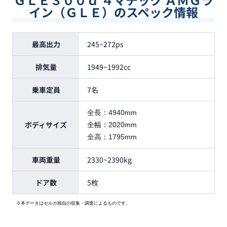
イン（ＧＬＥ）のスペック情報
最高出力
245~272ps
排気量
1949~1992cc
乗車定員
7名
全長：
4940mm
ボディサイズ
全幅：
2020mm
全高：
1795mm
車両重量
2330~2390kg
ドア数
5枚
※本データはセルカ独自の収集・調査によるものです。