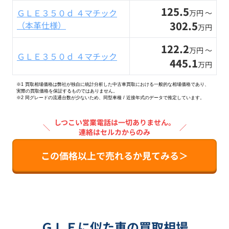
125.5
ＧＬＥ３５０ｄ ４マチック
万円 〜
302.5
（本革仕様）
万円
122.2
万円 〜
ＧＬＥ３５０ｄ ４マチック
445.1
万円
※1 買取相場価格は弊社が独自に統計分析した中古車買取における一般的な相場価格であり、
実際の買取価格を保証するものではありません。
※2
同グレードの流通台数が少ないため、同型車種 / 近接年式のデータで推定しています。
しつこい営業電話は一切ありません。
＼
／
連絡はセルカからのみ
この価格以上で売れるか見てみる＞
ＧＬＥに似た車の買取相場