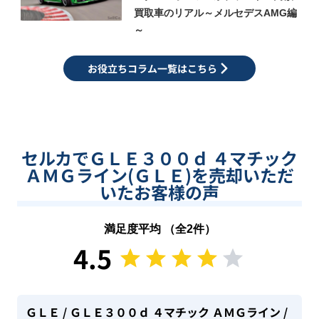
買取車のリアル～メルセデスAMG編
～
お役立ちコラム一覧はこちら
セルカでＧＬＥ３００ｄ ４マチック
ＡＭＧライン(ＧＬＥ)を売却いただ
いたお客様の声
満足度平均 （全
2
件）
4.5
ＧＬＥ
/ ＧＬＥ３００ｄ ４マチック ＡＭＧライン
/