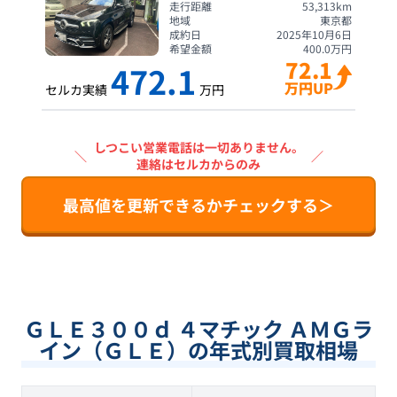
走行距離
53,313
km
地域
東京都
成約日
2025年10月6日
希望金額
400.0
万円
72.1
472.1
万円UP
セルカ実績
万円
しつこい営業電話は一切ありません。
＼
／
連絡はセルカからのみ
最高値を更新できるかチェックする＞
ＧＬＥ３００ｄ ４マチック ＡＭＧラ
イン（ＧＬＥ）の年式別買取相場