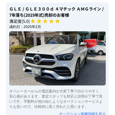
ＧＬＥ
/ ＧＬＥ３００ｄ ４マチック ＡＭＧライン
/
7年落ち(2019年式)
売却のお客様
満足度(
5
.0)
成約日：
2025年2月
オペレーターからの電話案内が大変丁寧で分かりやすく、
安心感があります。査定スタップも対応と説明が丁寧で良
いです。手数料が他の似たようなオークションサービスよ
りも安いので、比較的に高く売れたと思います。
オークション実績詳細を見る