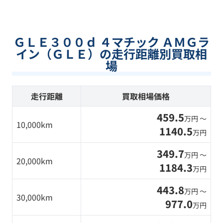
ＧＬＥ３００ｄ ４マチック ＡＭＧラ
イン（ＧＬＥ）の走行距離別買取相
場
走行距離
買取相場価格
459.5
万円 〜
10,000km
1140.5
万円
349.7
万円 〜
20,000km
1184.3
万円
443.8
万円 〜
30,000km
977.0
万円