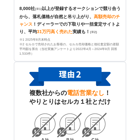
8,000社
以上が登録するオークションで競り合う
(※1)
から、落札価格が自然と吊り上がり、
高額売却のチ
ャンス
！
ディーラーでの下取りや一括査定サイトよ
り、平均
31万円高く売れた
実績も！
(※2)
※1 2025年8月末時点
※2 セルカで売却されたお客様の、セルカ売却価格と他社査定額の差額
平均額を算出（当社実施アンケートより2022年4月～2024年9月 回答
1,533件）
複数社からの
電話営業なし
！
やりとりはセルカ１社とだけ