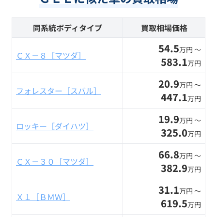
同系統ボディタイプ
買取相場価格
54.5
万円 〜
ＣＸ－８［マツダ］
583.1
万円
20.9
万円 〜
フォレスター［スバル］
447.1
万円
19.9
万円 〜
ロッキー［ダイハツ］
325.0
万円
66.8
万円 〜
ＣＸ－３０［マツダ］
382.9
万円
31.1
万円 〜
Ｘ１［ＢＭＷ］
619.5
万円