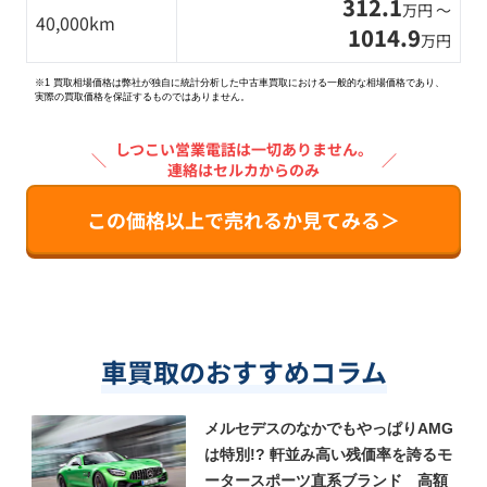
312.1
万円 〜
40,000km
1014.9
万円
※1 買取相場価格は弊社が独自に統計分析した中古車買取における一般的な相場価格であり、
実際の買取価格を保証するものではありません。
しつこい営業電話は一切ありません。
＼
／
連絡はセルカからのみ
この価格以上で売れるか見てみる＞
車買取のおすすめコラム
メルセデスのなかでもやっぱりAMG
は特別!? 軒並み高い残価率を誇るモ
ータースポーツ直系ブランド 高額