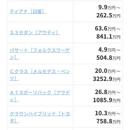
9.9
万円 〜
ティアナ［日産］
262.5
万円
63.6
万円 〜
Ｓ３セダン［アウディ］
841.1
万円
4.9
パサート［フォルクスワーゲ
万円 〜
504.8
ン］
万円
20.0
Ｃクラス［メルセデス・ベン
万円 〜
3252.9
ツ］
万円
26.8
Ａ７スポーツバック［アウデ
万円 〜
1085.9
ィ］
万円
10.3
クラウンハイブリッド［トヨ
万円 〜
758.8
タ］
万円