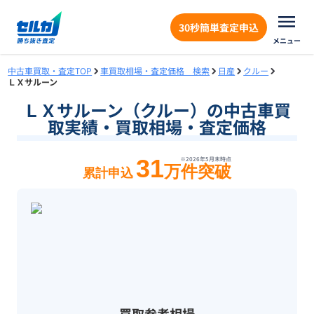
30秒簡単査定申込
メニュー
中古車買取・査定TOP
車買取相場・査定価格 検索
日産
クルー
ＬＸサルーン
ＬＸサルーン（クルー）の中古車買
取実績・買取相場・査定価格
31
※
2026年5月末
時点
万件突破
累計申込
買取参考相場