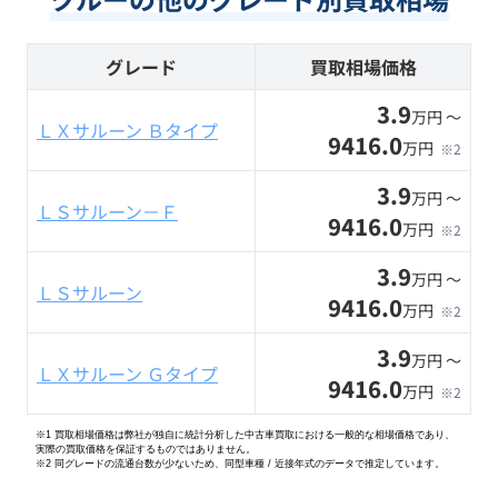
グレード
買取相場価格
3.9
万円 〜
ＬＸサルーン Ｂタイプ
9416.0
万円
※2
3.9
万円 〜
ＬＳサルーン－Ｆ
9416.0
万円
※2
3.9
万円 〜
ＬＳサルーン
9416.0
万円
※2
3.9
万円 〜
ＬＸサルーン Ｇタイプ
9416.0
万円
※2
※1 買取相場価格は弊社が独自に統計分析した中古車買取における一般的な相場価格であり、
実際の買取価格を保証するものではありません。
※2
同グレードの流通台数が少ないため、同型車種 / 近接年式のデータで推定しています。