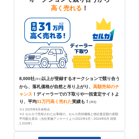
高く売れる
！
8,000社
以上が登録するオークションで競り合う
(※1)
から、落札価格が自然と吊り上がり、
高額売却のチ
ャンス
！
ディーラーでの下取りや一括査定サイトよ
り、平均
31万円高く売れた
実績も！
(※2)
※1 2025年8月末時点
※2 セルカで売却されたお客様の、セルカ売却価格と他社査定額の差額
平均額を算出（当社実施アンケートより2022年4月～2024年9月 回答
1,533件）