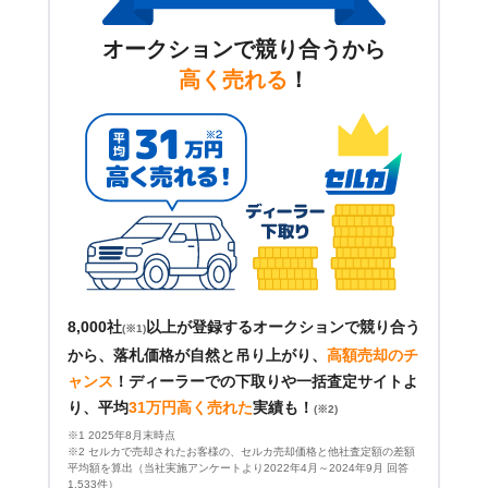
オークションで競り合うから
高く売れる
！
8,000社
以上が登録するオークションで競り合う
(※1)
から、落札価格が自然と吊り上がり、
高額売却のチ
ャンス
！
ディーラーでの下取りや一括査定サイトよ
り、平均
31万円高く売れた
実績も！
(※2)
※1 2025年8月末時点
※2 セルカで売却されたお客様の、セルカ売却価格と他社査定額の差額
平均額を算出（当社実施アンケートより2022年4月～2024年9月 回答
1,533件）