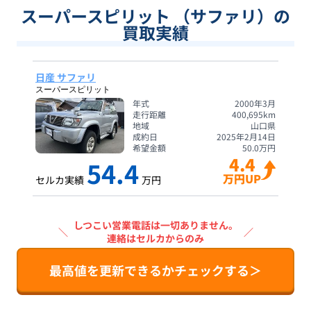
スーパースピリット （サファリ）の
買取実績
日産 サファリ
スーパースピリット
年式
2000年3月
走行距離
400,695
km
地域
山口県
成約日
2025年2月14日
希望金額
50.0
万円
4.4
54.4
万円UP
セルカ実績
万円
しつこい営業電話は一切ありません。
＼
／
連絡はセルカからのみ
最高値を更新できるかチェックする＞