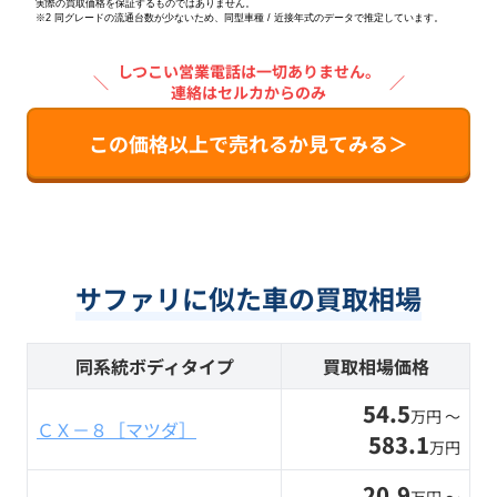
実際の買取価格を保証するものではありません。
※2
同グレードの流通台数が少ないため、同型車種 / 近接年式のデータで推定しています。
しつこい営業電話は一切ありません。
＼
／
連絡はセルカからのみ
この価格以上で売れるか見てみる＞
サファリに似た車の買取相場
同系統ボディタイプ
買取相場価格
54.5
万円 〜
ＣＸ－８［マツダ］
583.1
万円
20.9