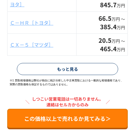
845.7
ヨタ］
万円
66.5
万円 〜
Ｃ－ＨＲ［トヨタ］
385.4
万円
20.5
万円 〜
ＣＸ－５［マツダ］
465.4
万円
もっと見る
※1 買取相場価格は弊社が独自に統計分析した中古車買取における一般的な相場価格であり、
実際の買取価格を保証するものではありません。
しつこい営業電話は一切ありません。
＼
／
連絡はセルカからのみ
この価格以上で売れるか見てみる＞