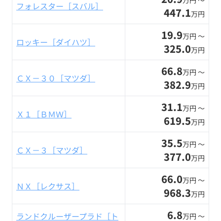
万円 〜
フォレスター［スバル］
447.1
万円
19.9
万円 〜
ロッキー［ダイハツ］
325.0
万円
66.8
万円 〜
ＣＸ－３０［マツダ］
382.9
万円
31.1
万円 〜
Ｘ１［ＢＭＷ］
619.5
万円
35.5
万円 〜
ＣＸ－３［マツダ］
377.0
万円
66.0
万円 〜
ＮＸ［レクサス］
968.3
万円
6.8
ランドクルーザープラド［ト
万円 〜