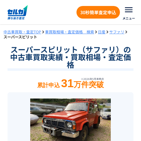
30秒簡単査定申込
メニュー
中古車買取・査定TOP
車買取相場・査定価格 検索
日産
サファリ
スーパースピリット
スーパースピリット（サファリ）の
中古車買取実績・買取相場・査定価
格
31
※
2026年5月末
時点
万件突破
累計申込