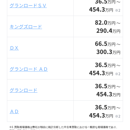
36.5
万円 〜
グランロードＳＶ
454.3
万円
※2
82.0
万円 〜
キングズロード
290.4
万円
66.5
万円 〜
ＤＸ
300.3
万円
36.5
万円 〜
グランロード ＡＤ
454.3
万円
※2
36.5
万円 〜
グランロード
454.3
万円
36.5
万円 〜
ＡＤ
454.3
万円
※2
※1 買取相場価格は弊社が独自に統計分析した中古車買取における一般的な相場価格であり、