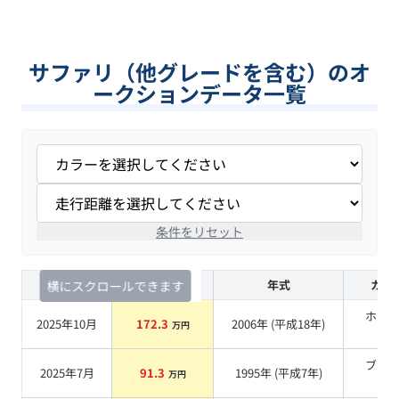
サファリ（他グレードを含む）のオ
ークションデータ一覧
条件をリセット
査定時期
セルカ実績
年式
カラ
横にスクロールできます
ホワ
2025年10月
172.3
2006
年 (
平成18年
)
万円
系
ブラ
2025年7月
91.3
1995
年 (
平成7年
)
万円
系