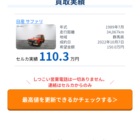
買取実績
日産 サファリ
年式
1989年7月
走行距離
34,067
km
地域
群馬県
成約日
2022年10月7日
希望金額
150.0
万円
110.3
セルカ実績
万円
しつこい営業電話は一切ありません。
＼
／
連絡はセルカからのみ
最高値を更新できるかチェックする＞