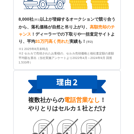
8,000社
以上が登録するオークションで競り合う
(※1)
から、落札価格が自然と吊り上がり、
高額売却のチ
ャンス
！
ディーラーでの下取りや一括査定サイトよ
り、平均
31万円高く売れた
実績も！
(※2)
※1 2025年8月末時点
※2 セルカで売却されたお客様の、セルカ売却価格と他社査定額の差額
平均額を算出（当社実施アンケートより2022年4月～2024年9月 回答
1,533件）
複数社からの
電話営業なし
！
やりとりはセルカ１社とだけ