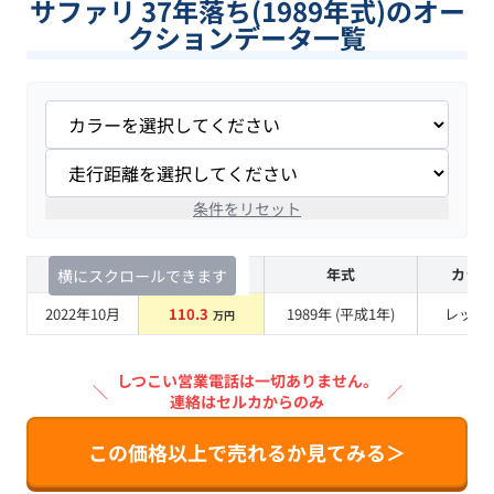
サファリ 37年落ち(1989年式)のオー
クションデータ一覧
条件をリセット
査定時期
セルカ実績
年式
カラー
横にスクロールできます
2022年10月
110.3
1989
年 (
平成1年
)
レッド
万円
しつこい営業電話は一切ありません。
＼
／
連絡はセルカからのみ
この価格以上で売れるか見てみる＞