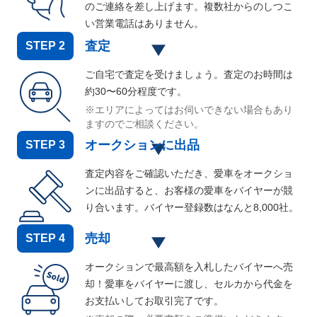
のご連絡を差し上げます。複数社からのしつこ
い営業電話はありません。
査定
STEP
2
ご自宅で査定を受けましょう。査定のお時間は
約30〜60分程度です。
※エリアによってはお伺いできない場合もあり
ますのでご相談ください。
オークションに出品
STEP
3
査定内容をご確認いただき、愛車をオークショ
ンに出品すると、お客様の愛車をバイヤーが競
り合います。バイヤー登録数はなんと
8,000
社。
売却
STEP
4
オークションで最高額を入札したバイヤーへ売
却！愛車をバイヤーに渡し、セルカから代金を
お支払いしてお取引完了です。