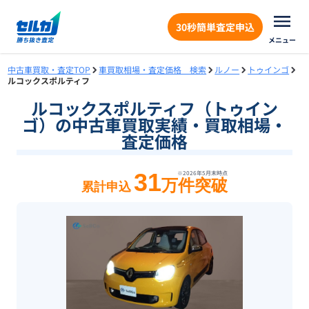
30秒簡単査定申込
メニュー
中古車買取・査定TOP
車買取相場・査定価格 検索
ルノー
トゥインゴ
ルコックスポルティフ
ルコックスポルティフ（トゥイン
ゴ）の中古車買取実績・買取相場・
査定価格
31
※
2026年5月末
時点
万件突破
累計申込