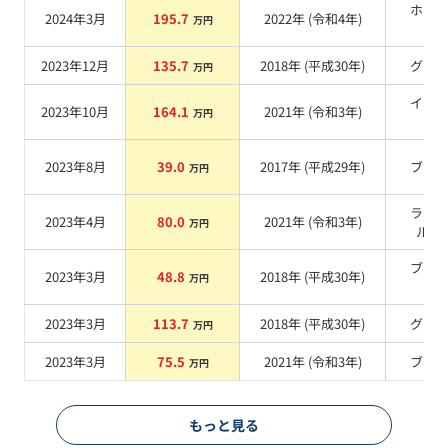
ホワ
2024年3月
195.7
2022
年 (
令和4年
)
万円
系
2023年12月
135.7
2018
年 (
平成30年
)
グレ
万円
イエ
2023年10月
164.1
2021
年 (
令和3年
)
万円
系
2023年8月
39.0
2017
年 (
平成29年
)
ブル
万円
ライ
2023年4月
80.0
2021
年 (
令和3年
)
万円
ルー
ブラ
2023年3月
48.8
2018
年 (
平成30年
)
万円
系
2023年3月
113.7
2018
年 (
平成30年
)
グレ
万円
2023年3月
75.5
2021
年 (
令和3年
)
ブル
万円
もっと見る