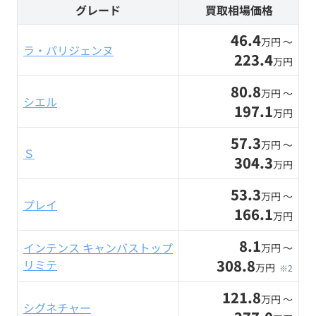
グレード
買取相場価格
46.4
万円 〜
ラ・パリジェンヌ
223.4
万円
80.8
万円 〜
シエル
197.1
万円
57.3
万円 〜
Ｓ
304.3
万円
53.3
万円 〜
プレイ
166.1
万円
8.1
インテンス キャンバストップ
万円 〜
308.8
リミテ
万円
※2
121.8
万円 〜
シグネチャー