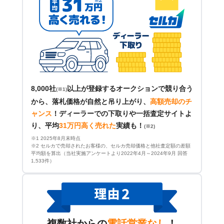
8,000社
以上が登録するオークションで競り合う
(※1)
から、落札価格が自然と吊り上がり、
高額売却のチ
ャンス
！
ディーラーでの下取りや一括査定サイトよ
り、平均
31万円高く売れた
実績も！
(※2)
※1 2025年8月末時点
※2 セルカで売却されたお客様の、セルカ売却価格と他社査定額の差額
平均額を算出（当社実施アンケートより2022年4月～2024年9月 回答
1,533件）
複数社からの
電話営業なし
！