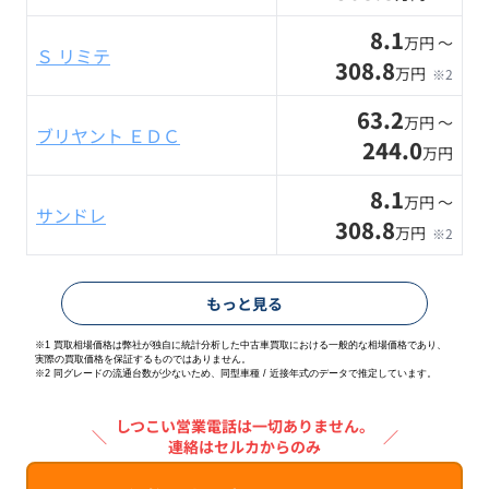
8.1
万円 〜
Ｓ リミテ
308.8
万円
※2
63.2
万円 〜
ブリヤント ＥＤＣ
244.0
万円
8.1
万円 〜
サンドレ
308.8
万円
※2
もっと見る
※1 買取相場価格は弊社が独自に統計分析した中古車買取における一般的な相場価格であり、
実際の買取価格を保証するものではありません。
※2
同グレードの流通台数が少ないため、同型車種 / 近接年式のデータで推定しています。
しつこい営業電話は一切ありません。
＼
／
連絡はセルカからのみ