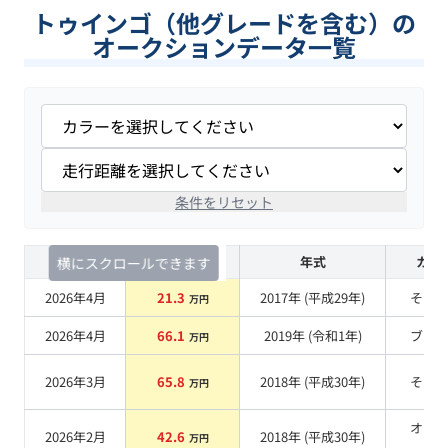
トゥインゴ（他グレードを含む）の
オークションデータ一覧
条件をリセット
査定時期
セルカ実績
年式
カラ
横にスクロールできます
2026年4月
21.3
2017
年 (
平成29年
)
その
万円
2026年4月
66.1
2019
年 (
令和1年
)
ブル
万円
2026年3月
65.8
2018
年 (
平成30年
)
その
万円
オレ
2026年2月
42.6
2018
年 (
平成30年
)
万円
系