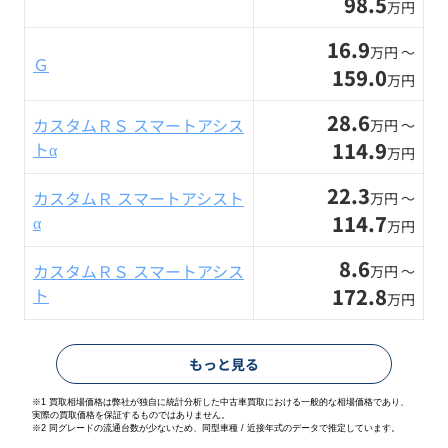
98.5
万円
16.9
万円 〜
Ｇ
159.0
万円
28.6
カスタムＲＳ スマートアシス
万円 〜
114.9
トα
万円
22.3
カスタムＲ スマートアシスト
万円 〜
114.7
α
万円
8.6
カスタムＲＳ スマートアシス
万円 〜
172.8
ト
万円
もっと見る
※1 買取相場価格は弊社が独自に統計分析した中古車買取における一般的な相場価格であり、
実際の買取価格を保証するものではありません。
※2
同グレードの流通台数が少ないため、同型車種 / 近接年式のデータで推定しています。