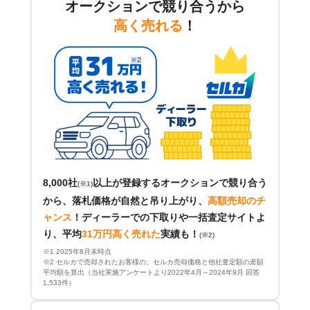
オークションで競り合うから
高く売れる
！
8,000社
以上が登録するオークションで競り合う
(※1)
から、落札価格が自然と吊り上がり、
高額売却のチ
ャンス
！
ディーラーでの下取りや一括査定サイトよ
り、平均
31万円高く売れた
実績も！
(※2)
※1 2025年8月末時点
※2 セルカで売却されたお客様の、セルカ売却価格と他社査定額の差額
平均額を算出（当社実施アンケートより2022年4月～2024年9月 回答
1,533件）