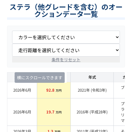
ステラ（他グレードを含む）のオー
クションデータ一覧
条件をリセット
査定時期
セルカ実績
年式
カラ
横にスクロールできます
ブラ
2026年6月
92.8
2021
年 (
令和3年
)
万円
系
プラ
ラウ
2026年6月
19.7
2016
年 (
平成28年
)
万円
リス
マイ
2026年3月
1.3
2011
年 (
平成23年
)
その
万円