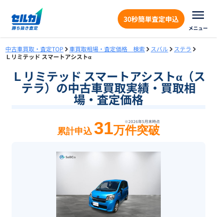
30秒簡単査定申込
メニュー
中古車買取・査定TOP
車買取相場・査定価格 検索
スバル
ステラ
Ｌリミテッド スマートアシストα
Ｌリミテッド スマートアシストα（ス
テラ）の中古車買取実績・買取相
場・査定価格
31
※
2026年5月末
時点
万件突破
累計申込