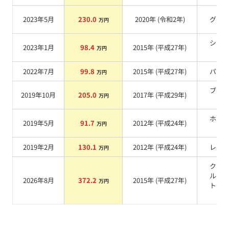
2023年5月
230.0
2020
年 (
令和2年
)
グレ
万円
シル
2023年1月
98.4
2015
年 (
平成27年
)
万円
系
2022年7月
99.8
2015
年 (
平成27年
)
パー
万円
ブラ
2019年10月
205.0
2017
年 (
平成29年
)
万円
系
ホワ
2019年5月
91.7
2012
年 (
平成24年
)
万円
系
2019年2月
130.1
2012
年 (
平成24年
)
レッ
万円
クリ
ルホ
2026年8月
372.2
2015
年 (
平成27年
)
万円
トパ
系