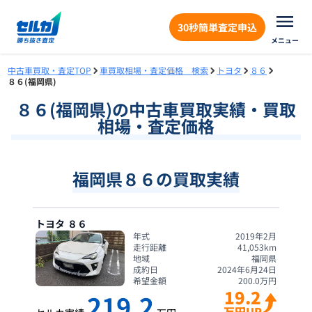
30秒簡単査定申込
メニュー
中古車買取・査定TOP
車買取相場・査定価格 検索
トヨタ
８６
８６(福岡県)
８６
(
福岡県
)の中古車買取実績・買取
相場・査定価格
福岡県８６の買取実績
トヨタ
８６
年式
2019年2月
走行距離
41,053
km
地域
福岡県
成約日
2024年6月24日
希望金額
200.0
万円
19.2
219.2
万円UP