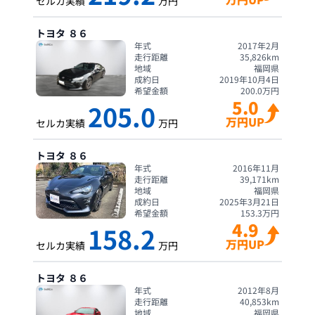
セルカ実績
万円
トヨタ
８６
年式
2017年2月
走行距離
35,826
km
地域
福岡県
成約日
2019年10月4日
希望金額
200.0
万円
5.0
205.0
万円UP
セルカ実績
万円
トヨタ
８６
年式
2016年11月
走行距離
39,171
km
地域
福岡県
成約日
2025年3月21日
希望金額
153.3
万円
4.9
158.2
万円UP
セルカ実績
万円
トヨタ
８６
年式
2012年8月
走行距離
40,853
km
地域
福岡県