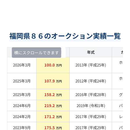
福岡県８６のオークション実績一覧
査定時期
セルカ実績
年式
カラ
横にスクロールできます
ホワ
2026年3月
100.0
2013
年 (
平成25年
)
万円
系
ホワ
2025年3月
107.9
2012
年 (
平成24年
)
万円
系
2025年3月
158.2
2016
年 (
平成28年
)
グレ
万円
2024年6月
219.2
2019
年 (
令和1年
)
パー
万円
2024年2月
171.2
2017
年 (
平成29年
)
レッ
万円
2023年9月
175.5
2017
年 (
平成29年
)
パー
万円