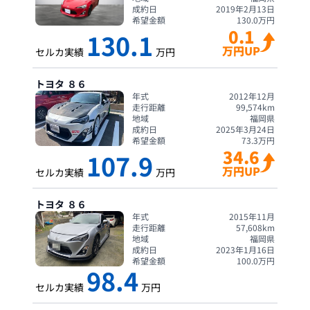
成約日
2019年2月13日
希望金額
130.0
万円
0.1
130.1
万円UP
セルカ実績
万円
トヨタ
８６
年式
2012年12月
走行距離
99,574
km
地域
福岡県
成約日
2025年3月24日
希望金額
73.3
万円
34.6
107.9
万円UP
セルカ実績
万円
トヨタ
８６
年式
2015年11月
走行距離
57,608
km
地域
福岡県
成約日
2023年1月16日
希望金額
100.0
万円
98.4
セルカ実績
万円