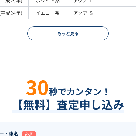
(
平成29年
)
ホワイト
系
アクア
Ｌ
(
平成24年
)
イエロー
系
アクア
Ｓ
もっと見る
30
秒でカンタン！
【無料】査定申し込み
ー・車名
必須