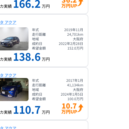
166.2
万円UP
カ実績
万円
タ アクア
年式
2019年11月
走行距離
24,701
km
地域
大阪府
成約日
2022年2月28日
希望金額
152.0
万円
138.6
カ実績
万円
タ アクア
年式
2017年1月
走行距離
41,134
km
地域
大阪府
成約日
2024年1月5日
希望金額
100.0
万円
10.7
110.7
万円UP
カ実績
万円
タ アクア