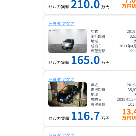
210.0
万円U
セルカ実績
万円
トヨタ アクア
年式
201
走行距離
3,5
地域
成約日
2021年4
希望金額
190.
165.0
セルカ実績
万円
トヨタ アクア
年式
201
走行距離
35,9
地域
成約日
2025年11
希望金額
103.
13.
116.7
万円U
セルカ実績
万円
トヨタ アクア