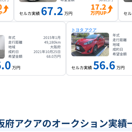
0
17.2
67.2
P
万円UP
セルカ実績
万円
セル
トヨタ アクア
年式
年式
2015年1月
走行距離
走行距離
49,180
km
地域
地域
大阪府
成約日
成約日
2021年10月25日
希望金額
希望金額
68.0
万円
.0
56.6
万円
セルカ実績
万円
阪府アクアのオークション実績