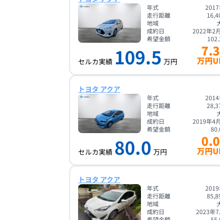
年式
201
走行距離
16,4
地域
成約日
2022年2
希望金額
102.
7.3
109.5
万円U
セルカ実績
万円
トヨタ アクア
年式
201
走行距離
28,3
地域
成約日
2019年4
希望金額
80.
0.0
80.0
万円U
セルカ実績
万円
トヨタ アクア
年式
201
走行距離
85,8
地域
成約日
2023年
希望金額
55.