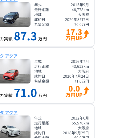
年式
2015年9月
走行距離
48,778
km
地域
大阪府
成約日
2020年8月7日
希望金額
70.0
万円
17.3
87.3
万円UP
カ実績
万円
タ アクア
年式
2016年7月
走行距離
43,613
km
地域
大阪府
成約日
2020年7月24日
希望金額
71.0
万円
0.0
71.0
万円UP
カ実績
万円
タ アクア
年式
2012年6月
走行距離
55,570
km
地域
大阪府
成約日
2018年9月25日
希望金額
60.0
万円