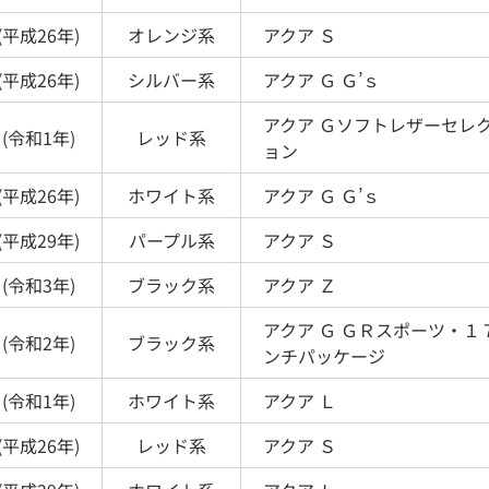
(
平成26年
)
オレンジ
系
アクア
Ｓ
(
平成26年
)
シルバー
系
アクア
Ｇ Ｇ’ｓ
アクア
Ｇソフトレザーセレ
(
令和1年
)
レッド
系
ョン
(
平成26年
)
ホワイト
系
アクア
Ｇ Ｇ’ｓ
(
平成29年
)
パープル
系
アクア
Ｓ
(
令和3年
)
ブラック
系
アクア
Ｚ
アクア
Ｇ ＧＲスポーツ・１
(
令和2年
)
ブラック
系
ンチパッケージ
(
令和1年
)
ホワイト
系
アクア
Ｌ
(
平成26年
)
レッド
系
アクア
Ｓ