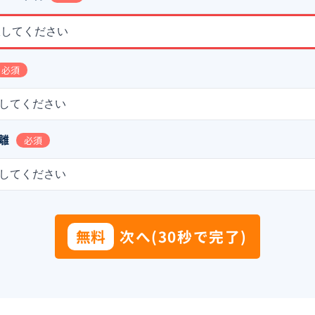
択してください
必須
してください
離
必須
してください
無料
次へ(30秒で完了)