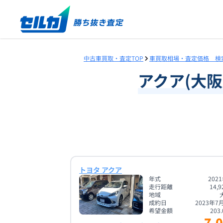
中古車買取・査定TOP
車買取相場・査定価格 検
アクア
(
大阪
トヨタ アクア
年式
202
走行距離
14,9
地域
成約日
2023年7
希望金額
203.
7.0