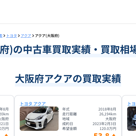
索
トヨタ
アクア
アクア(大阪府)
府
)の中古車買取実績・買取相
大阪府アクアの買取実績
トヨタ アクア
トヨ
1年8月
年式
2018年8月
20
km
走行距離
26,194
km
大阪府
地域
大阪府
月21日
成約日
2023年2月3日
0
万円
希望金額
120.0
万円
53.8