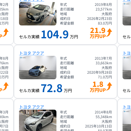
7年2月
年式
2019年8月
05
km
走行距離
23,577
km
大阪府
地域
大阪府
月18日
成約日
2026年2月23日
2
万円
希望金額
83.0
万円
21.9
104.9
P
万円UP
セルカ実績
万円
セル
トヨタ アクア
トヨ
4年8月
年式
2013年7月
76
km
走行距離
33,663
km
大阪府
地域
大阪府
月22日
成約日
2020年9月28日
0
万円
希望金額
71.0
万円
1.8
72.8
P
万円UP
セルカ実績
万円
セル
トヨタ アクア
トヨ
9年3月
年式
2014年8月
90
km
走行距離
55,348
km
大阪府
地域
大阪府
7月7日
成約日
2025年10月13日
0
万円
希望金額
50.0
万円