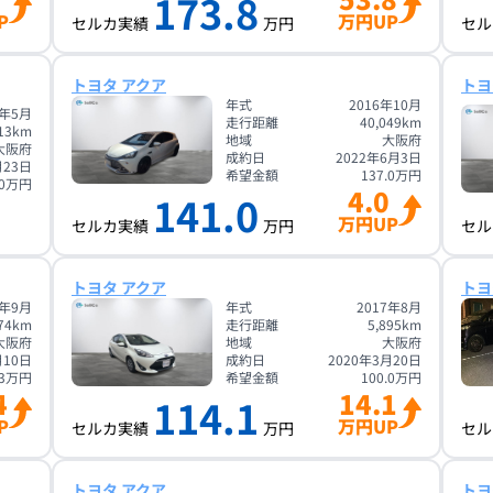
173.8
P
万円UP
セルカ実績
万円
セル
トヨタ アクア
トヨ
年式
2016年10月
9年5月
走行距離
40,049
km
13
km
地域
大阪府
大阪府
成約日
2022年6月3日
月23日
希望金額
137.0
万円
0
万円
4.0
141.0
万円UP
セルカ実績
万円
セル
トヨタ アクア
トヨ
9年9月
年式
2017年8月
74
km
走行距離
5,895
km
大阪府
地域
大阪府
月10日
成約日
2020年3月20日
3
万円
希望金額
100.0
万円
4
14.1
114.1
P
万円UP
セルカ実績
万円
セル
トヨタ アクア
トヨ