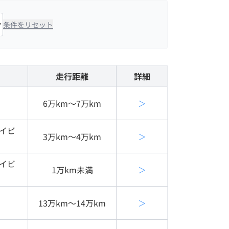
条件をリセット
走行距離
詳細
6万km〜7万km
＞
イビ
3万km〜4万km
＞
イビ
1万km未満
＞
13万km〜14万km
＞