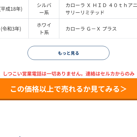
シルバ
カローラ
Ｘ ＨＩＤ ４０ｔｈア
(
平成18年
)
ー
系
サリーリミテッド
ホワイ
(
令和3年
)
カローラ
Ｇ－Ｘ プラス
ト
系
もっと見る
＼
しつこい営業電話は一切ありません。
連絡はセルカからのみ
この価格以上で売れるか見てみる＞