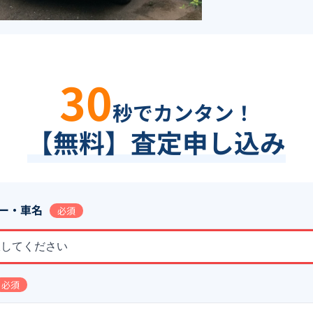
30
秒でカンタン！
【無料】査定申し込み
ー・車名
必須
択してください
必須