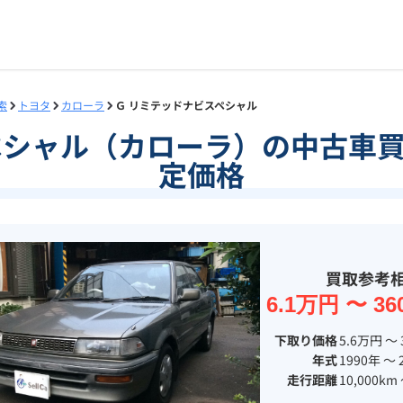
索
トヨタ
カローラ
Ｇ リミテッドナビスペシャル
ペシャル（カローラ）の中古車
定価格
買取参考
6.1万円 〜 36
下取り価格
5.6万円 〜 
年式
1990年 〜 
走行距離
10,000km