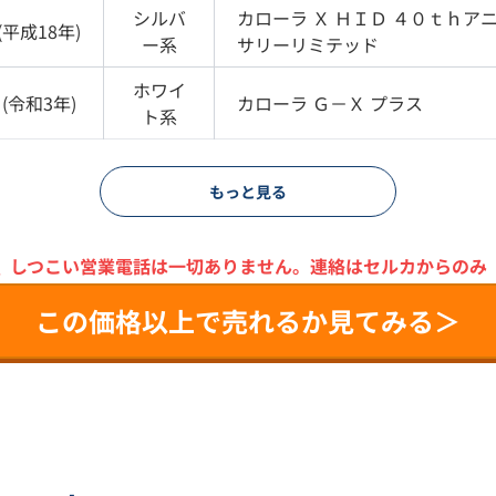
シルバ
カローラ
Ｘ ＨＩＤ ４０ｔｈア
(
平成18年
)
ー
系
サリーリミテッド
ホワイ
(
令和3年
)
カローラ
Ｇ－Ｘ プラス
ト
系
もっと見る
＼
しつこい営業電話は一切ありません。
連絡はセルカからのみ
この価格以上で売れるか見てみる＞