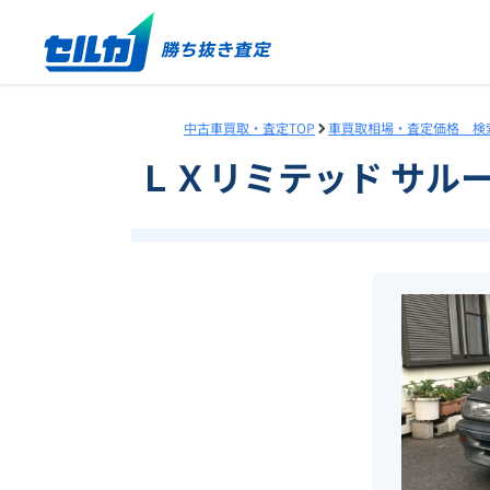
中古車買取・査定TOP
車買取相場・査定価格 検
ＬＸリミテッド サル