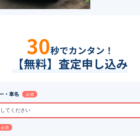
30
秒でカンタン！
【無料】査定申し込み
ー・車名
必須
択してください
必須