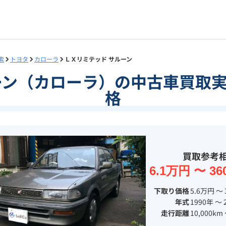
索
トヨタ
カローラ
ＬＸリミテッド サルーン
ーン（カローラ）の中古車買取
格
買取参考
6.1万円 〜 36
下取り価格
5.6万円 〜 
年式
1990年 〜 
走行距離
10,000km