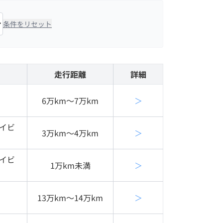
条件をリセット
走行距離
詳細
6万km〜7万km
＞
イビ
3万km〜4万km
＞
イビ
1万km未満
＞
13万km〜14万km
＞