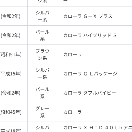
ク
系
ー
シルバ
(
令和2年
)
カローラ
Ｇ－Ｘ プラス
ー
系
パール
(
令和2年
)
カローラ
ハイブリッド Ｓ
系
ブラウ
(
昭和51年
)
カローラ
ン
系
シルバ
(
平成15年
)
カローラ
Ｇ Ｌパッケージ
ー
系
パール
(
令和2年
)
カローラ
ダブルバイビー
系
グレー
(
昭和45年
)
カローラ
系
シルバ
カローラ
Ｘ ＨＩＤ ４０ｔｈア
(
平成18年
)