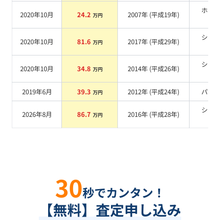
ホワ
2020年10月
24.2
2007
年 (
平成19年
)
万円
系
シル
2020年10月
81.6
2017
年 (
平成29年
)
万円
系
シル
2020年10月
34.8
2014
年 (
平成26年
)
万円
系
2019年6月
39.3
2012
年 (
平成24年
)
パー
万円
シル
2026年8月
86.7
2016
年 (
平成28年
)
万円
系
30
秒でカンタン！
【無料】査定申し込み