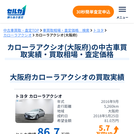
30秒簡単査定申込
メニュー
中古車買取・査定TOP
車買取相場・査定価格 検索
トヨタ
カローラアクシオ
カローラアクシオ(大阪府)
カローラアクシオ
(
大阪府
)の中古車買
取実績・買取相場・査定価格
大阪府カローラアクシオの買取実績
トヨタ
カローラアクシオ
年式
2016年9月
走行距離
5,260
km
地域
大阪府
成約日
2018年5月25日
希望金額
81.0
万円
5.7
86.7
万円UP