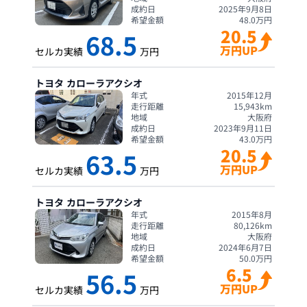
成約日
2025年9月8日
希望金額
48.0
万円
20.5
68.5
万円UP
セルカ実績
万円
トヨタ
カローラアクシオ
年式
2015年12月
走行距離
15,943
km
地域
大阪府
成約日
2023年9月11日
希望金額
43.0
万円
20.5
63.5
万円UP
セルカ実績
万円
トヨタ
カローラアクシオ
年式
2015年8月
走行距離
80,126
km
地域
大阪府
成約日
2024年6月7日
希望金額
50.0
万円
6.5
56.5
万円UP
セルカ実績
万円