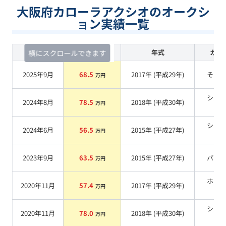
大阪府カローラアクシオのオークシ
ョン実績一覧
査定時期
セルカ実績
年式
カラ
横にスクロールできます
2025年9月
68.5
2017
年 (
平成29年
)
その
万円
シル
2024年8月
78.5
2018
年 (
平成30年
)
万円
系
シル
2024年6月
56.5
2015
年 (
平成27年
)
万円
系
2023年9月
63.5
2015
年 (
平成27年
)
パー
万円
ホワ
2020年11月
57.4
2017
年 (
平成29年
)
万円
系
シル
2020年11月
78.0
2018
年 (
平成30年
)
万円
系