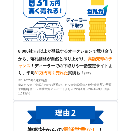
8,000社
以上が登録するオークションで競り合う
(※1)
から、落札価格が自然と吊り上がり、
高額売却のチ
ャンス
！
ディーラーでの下取りや一括査定サイトよ
り、平均
31万円高く売れた
実績も！
(※2)
※1 2025年8月末時点
※2 セルカで売却されたお客様の、セルカ売却価格と他社査定額の差額
平均額を算出（当社実施アンケートより2022年4月～2024年9月 回答
1,533件）
複数社からの
電話営業なし
！