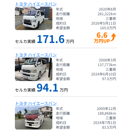
トヨタ ハイエースバン
年式
2020年8月
走行距離
281,322
km
地域
三重県
成約日
2026年5月11日
希望金額
165.0
万円
6.6
171.6
万円UP
セルカ実績
万円
トヨタ ハイエースバン
年式
2008年3月
走行距離
137,773
km
地域
三重県
成約日
2024年6月10日
希望金額
97.0
万円
94.1
セルカ実績
万円
トヨタ ハイエースバン
年式
2009年12月
走行距離
188,868
km
地域
三重県
成約日
2024年7月1日
希望金額
83.5
万円