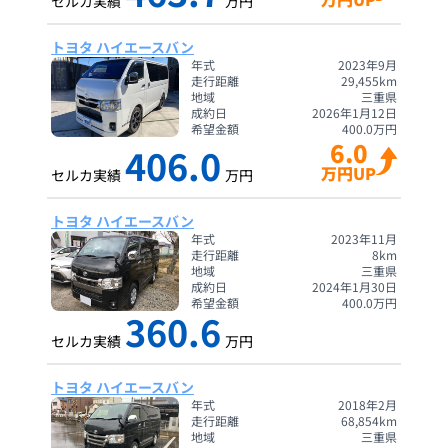
セルカ実績
万円
トヨタ ハイエースバン
年式
2023年9月
走行距離
29,455
km
地域
三重県
成約日
2026年1月12日
希望金額
400.0
万円
6.0
406.0
万円UP
セルカ実績
万円
トヨタ ハイエースバン
年式
2023年11月
走行距離
8
km
地域
三重県
成約日
2024年1月30日
希望金額
400.0
万円
360.6
セルカ実績
万円
トヨタ ハイエースバン
年式
2018年2月
走行距離
68,854
km
地域
三重県