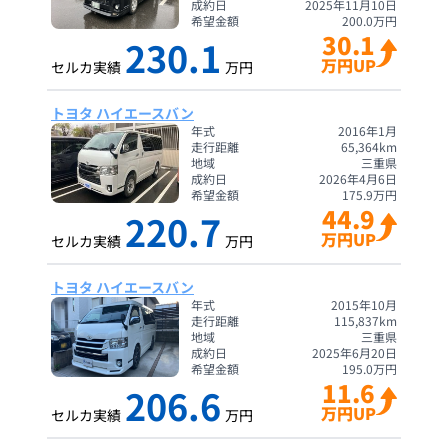
成約日
2025年11月10日
希望金額
200.0
万円
30.1
230.1
万円UP
セルカ実績
万円
トヨタ ハイエースバン
年式
2016年1月
走行距離
65,364
km
地域
三重県
成約日
2026年4月6日
希望金額
175.9
万円
44.9
220.7
万円UP
セルカ実績
万円
トヨタ ハイエースバン
年式
2015年10月
走行距離
115,837
km
地域
三重県
成約日
2025年6月20日
希望金額
195.0
万円
11.6
206.6
万円UP
セルカ実績
万円