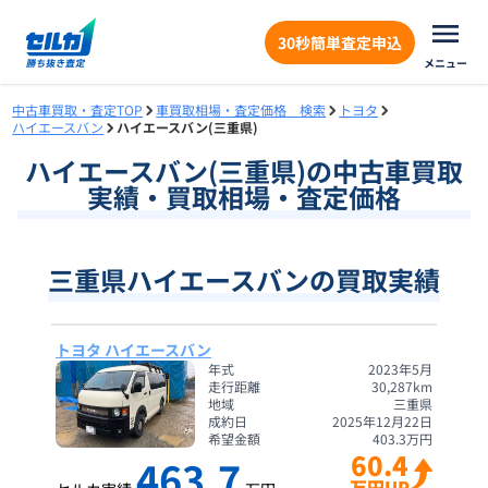
30秒簡単査定申込
メニュー
中古車買取・査定TOP
車買取相場・査定価格 検索
トヨタ
ハイエースバン
ハイエースバン(三重県)
ハイエースバン
(
三重県
)の中古車買取
実績・買取相場・査定価格
三重県ハイエースバンの買取実績
トヨタ ハイエースバン
年式
2023年5月
走行距離
30,287
km
地域
三重県
成約日
2025年12月22日
希望金額
403.3
万円
60.4
463.7
万円UP