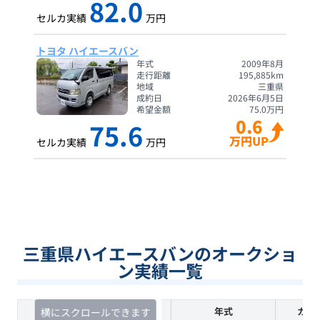
82.0
セルカ実績
万円
トヨタ ハイエースバン
年式
2009年8月
走行距離
195,885
km
地域
三重県
成約日
2026年6月5日
希望金額
75.0
万円
0.6
75.6
万円UP
セルカ実績
万円
三重県ハイエースバンのオークショ
ン実績一覧
査定時期
セルカ実績
年式
カラ
横にスクロールできます