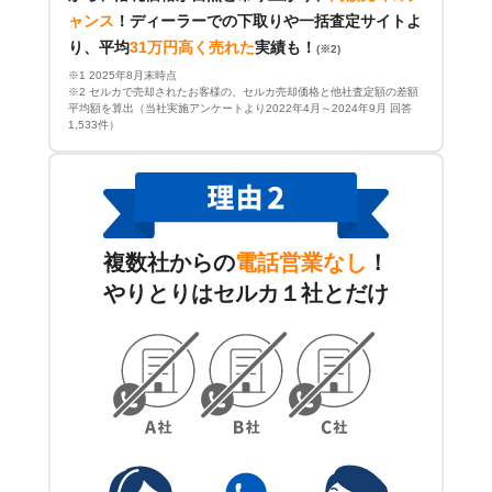
ャンス
！
ディーラーでの下取りや一括査定サイトよ
り、平均
31万円高く売れた
実績も！
(※2)
※1 2025年8月末時点
※2 セルカで売却されたお客様の、セルカ売却価格と他社査定額の差額
平均額を算出（当社実施アンケートより2022年4月～2024年9月 回答
1,533件）
複数社からの
電話営業なし
！
やりとりはセルカ１社とだけ