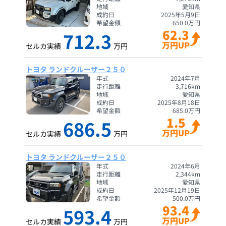
地域
愛知県
成約日
2025年5月9日
希望金額
650.0
万円
62.3
712.3
万円UP
セルカ実績
万円
トヨタ ランドクルーザー２５０
年式
2024年7月
走行距離
3,716
km
地域
愛知県
成約日
2025年8月18日
希望金額
685.0
万円
1.5
686.5
万円UP
セルカ実績
万円
トヨタ ランドクルーザー２５０
年式
2024年6月
走行距離
2,344
km
地域
愛知県
成約日
2025年12月19日
希望金額
500.0
万円
93.4
593.4
万円UP
セルカ実績
万円