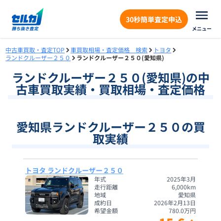
30秒簡単査定申込
メニュー
中古車買取・査定TOP
車買取相場・査定価格 検索
トヨタ
ランドクルーザー２５０
ランドクルーザー２５０(愛知県)
ランドクルーザー２５０
(
愛知県
)の中
古車買取実績・買取相場・査定価格
愛知県ランドクルーザー２５０の買
取実績
トヨタ ランドクルーザー２５０
年式
2025年3月
走行距離
6,000
km
地域
愛知県
成約日
2026年2月13日
希望金額
780.0
万円