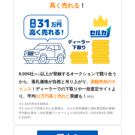
高く売れる
！
8,000社
以上が登録するオークションで競り合う
(※1)
から、落札価格が自然と吊り上がり、
高額売却のチ
ャンス
！
ディーラーでの下取りや一括査定サイトよ
り、平均
31万円高く売れた
実績も！
(※2)
※1 2025年8月末時点
※2 セルカで売却されたお客様の、セルカ売却価格と他社査定額の差額
平均額を算出（当社実施アンケートより2022年4月～2024年9月 回答
1,533件）