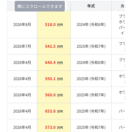
査定時期
セルカ実績
年式
カラー
横にスクロールできます
プラチ
ホワイ
2026年8月
518.0
2024
年 (
令和6年
)
万円
パール
イカ
系
ブラッ
2026年7月
542.5
2025
年 (
令和7年
)
万円
系
ブラウ
2026年4月
640.4
2024
年 (
令和6年
)
万円
系
ホワイ
2026年4月
550.1
2025
年 (
令和7年
)
万円
系
ホワイ
2026年4月
560.0
2025
年 (
令和7年
)
万円
系
2026年4月
653.8
2025
年 (
令和7年
)
パール
万円
2026年4月
573.0
2025
年 (
令和7年
)
パール
万円