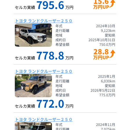
15.6
795.6
万円UP
セルカ実績
万円
トヨタ ランドクルーザー２５０
年式
2024年10月
走行距離
9,123
km
地域
愛知県
成約日
2025年10月31日
希望金額
750.0
万円
28.8
778.8
万円UP
セルカ実績
万円
トヨタ ランドクルーザー２５０
年式
2025年1月
走行距離
6,030
km
地域
愛知県
成約日
2026年5月22日
希望金額
775.0
万円
772.0
セルカ実績
万円
トヨタ ランドクルーザー２５０
年式
2024年11月
走行距離
7,075
km