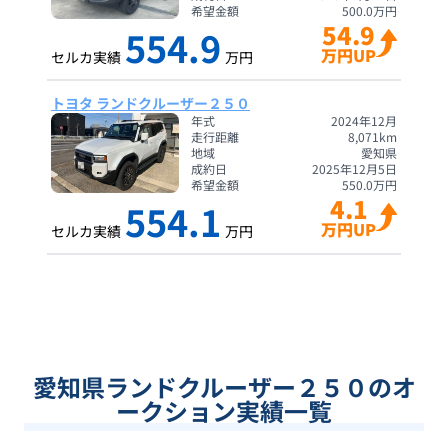
希望金額
500.0
万円
54.9
554.9
万円UP
セルカ実績
万円
トヨタ ランドクルーザー２５０
年式
2024年12月
走行距離
8,071
km
地域
愛知県
成約日
2025年12月5日
希望金額
550.0
万円
4.1
554.1
万円UP
セルカ実績
万円
愛知県ランドクルーザー２５０のオ
ークション実績一覧