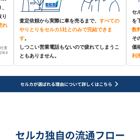
り、
セ
取り
査定依頼から実際に車を売るまで、
すべての
を
売れ
やりとりをセルカ1社とのみで完結できま
数
す
。
そ
しつこい営業電話もないので疲れてしまうこ
価
他社査
2年4
ともありません。
利
セルカが選ばれる理由について
詳しくはこちら
セルカ独自の流通フロー