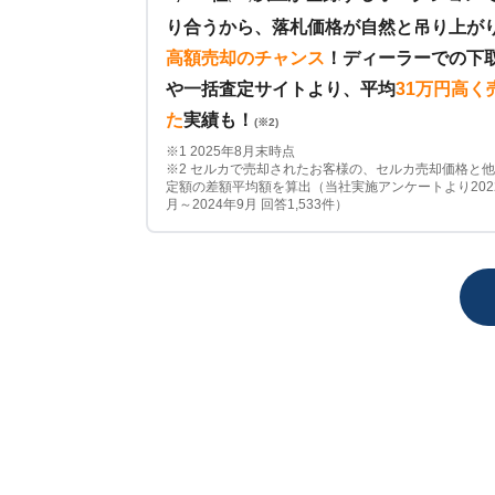
り合うから、落札価格が自然と吊り上が
高額売却のチャンス
！
ディーラーでの下
や一括査定サイトより、平均
31万円高く
た
実績も！
(※2)
※1 2025年8月末時点
※2 セルカで売却されたお客様の、セルカ売却価格と
定額の差額平均額を算出（当社実施アンケートより202
月～2024年9月 回答1,533件）