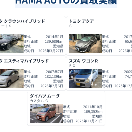
タ
クラウンハイブリッド
トヨタ
アクア
リートＳ
Ｓ
年式
2014年1月
年式
201
走行距離
139,689
km
走行距離
65,
地域
愛知県
地域
成約日
2026年3月27日
成約日
2026年
タ
エスティマハイブリッド
スズキ
ワゴンＲ
ＦＸ
年式
2007年7月
年式
200
走行距離
182,139
km
走行距離
74,
地域
愛知県
地域
成約日
2026年2月6日
成約日
2025年12
ダイハツ
ムーヴ
カスタム Ｇ
年式
2011年10月
走行距離
109,352
km
地域
愛知県
成約日
2025年11月21日