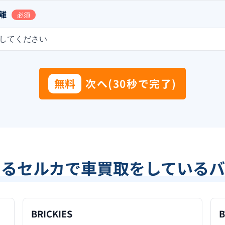
離
必須
してください
無料
次へ(30秒で完了)
あるセルカで車買取をしているバ
BRICKIES
B