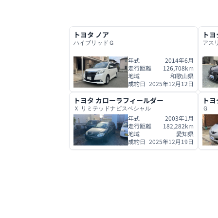
トヨタ
ノア
トヨ
ハイブリッドＧ
アス
年式
2014年6月
走行距離
126,708
km
地域
和歌山県
成約日
2025年12月12日
トヨタ
カローラフィールダー
トヨ
Ｘ リミテッドナビスペシャル
Ｇ
年式
2003年1月
走行距離
182,282
km
地域
愛知県
成約日
2025年12月19日