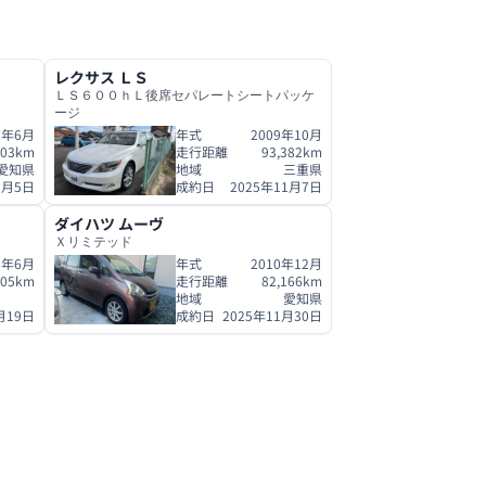
レクサス
ＬＳ
ＬＳ６００ｈＬ後席セパレートシートパッケ
ージ
7年6月
年式
2009年10月
603
km
走行距離
93,382
km
愛知県
地域
三重県
1月5日
成約日
2025年11月7日
ダイハツ
ムーヴ
Ｘリミテッド
9年6月
年式
2010年12月
705
km
走行距離
82,166
km
地域
愛知県
月19日
成約日
2025年11月30日