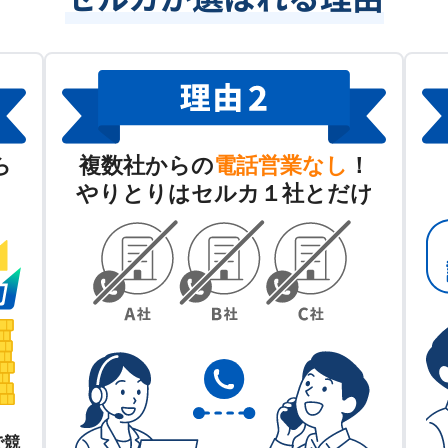
ら
複数社からの
電話営業なし
！
やりとりはセルカ１社とだけ
で競