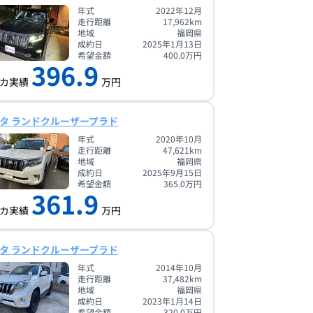
年式
2022年12月
走行距離
17,962
km
地域
福岡県
成約日
2025年1月13日
希望金額
400.0
万円
396.9
カ実績
万円
タ ランドクルーザープラド
年式
2020年10月
走行距離
47,621
km
地域
福岡県
成約日
2025年9月15日
希望金額
365.0
万円
361.9
カ実績
万円
タ ランドクルーザープラド
年式
2014年10月
走行距離
37,482
km
地域
福岡県
成約日
2023年1月14日
希望金額
320.0
万円