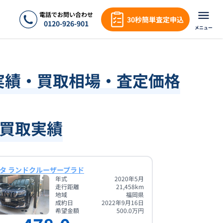
電話でお問い合わせ
30秒簡単査定申込
0120-926-901
メニュー
実績・買取相場・査定価格
買取実績
タ ランドクルーザープラド
年式
2020年5月
走行距離
21,458
km
地域
福岡県
成約日
2022年9月16日
希望金額
500.0
万円