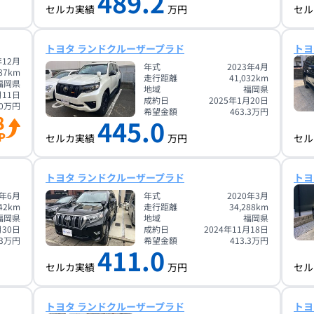
489.2
セルカ実績
万円
セル
トヨタ ランドクルーザープラド
トヨ
年12月
年式
2023年4月
87
km
走行距離
41,032
km
福岡県
地域
福岡県
月11日
成約日
2025年1月20日
0
万円
希望金額
463.3
万円
8
445.0
P
セルカ実績
万円
セル
トヨタ ランドクルーザープラド
トヨ
8年6月
年式
2020年3月
42
km
走行距離
34,288
km
福岡県
地域
福岡県
月30日
成約日
2024年11月18日
3
万円
希望金額
413.3
万円
411.0
セルカ実績
万円
セル
トヨタ ランドクルーザープラド
トヨ