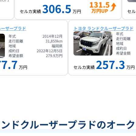
131.5
306.5
万円UP
セルカ実績
万円
セル
ルーザープラド
トヨタ ランドクルーザープラド
年式
年式
2014年12月
走行距離
走行距離
31,859
km
地域
地域
福岡県
成約日
成約日
2022年12月5日
希望金額
希望金額
279.9
万円
77.7
257.3
万円
セルカ実績
万円
ランドクルーザープラドのオーク