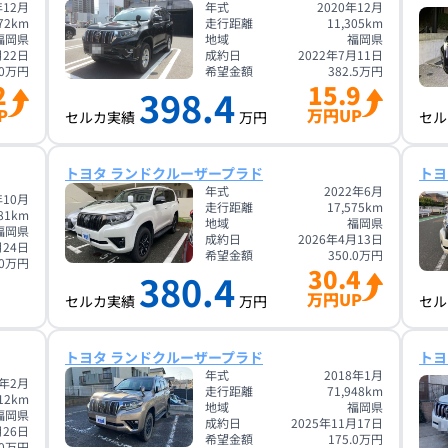
年12月
年式
2020年12月
72
km
走行距離
11,305
km
福岡県
地域
福岡県
月22日
成約日
2022年7月11日
0
万円
希望金額
382.5
万円
2
15.9
398.4
P
万円UP
セルカ実績
万円
セル
トヨタ ランドクルーザープラド
トヨ
年式
2022年6月
年10月
走行距離
17,575
km
81
km
地域
福岡県
福岡県
成約日
2026年4月13日
月24日
希望金額
350.0
万円
0
万円
30.4
380.4
万円UP
セルカ実績
万円
セル
トヨタ ランドクルーザープラド
トヨ
年式
2018年1月
9年2月
走行距離
71,948
km
12
km
地域
福岡県
福岡県
成約日
2025年11月17日
月26日
希望金額
175.0
万円
0
万円