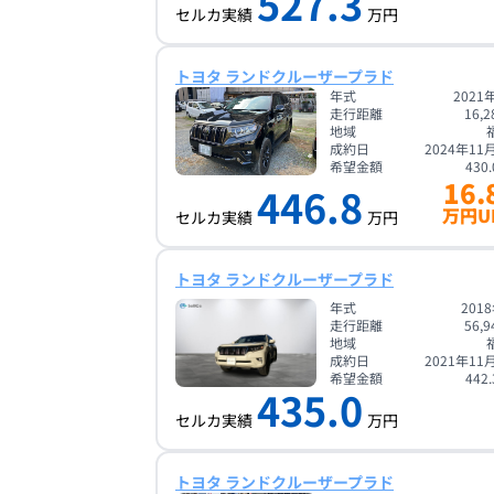
527.3
セルカ実績
万円
トヨタ ランドクルーザープラド
年式
2021
走行距離
16,2
地域
成約日
2024年11
希望金額
430.
16.
446.8
万円U
セルカ実績
万円
トヨタ ランドクルーザープラド
年式
201
走行距離
56,9
地域
成約日
2021年11
希望金額
442.
435.0
セルカ実績
万円
トヨタ ランドクルーザープラド