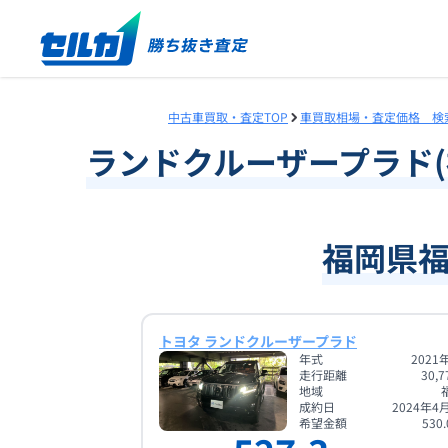
中古車買取・査定TOP
車買取相場・査定価格 検
ランドクルーザープラド
(
福岡県
トヨタ ランドクルーザープラド
年式
2021
走行距離
30,7
地域
成約日
2024年4
希望金額
530.