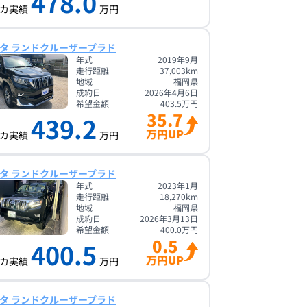
478.0
カ実績
万円
タ ランドクルーザープラド
年式
2019年9月
走行距離
37,003
km
地域
福岡県
成約日
2026年4月6日
希望金額
403.5
万円
35.7
439.2
万円UP
カ実績
万円
タ ランドクルーザープラド
年式
2023年1月
走行距離
18,270
km
地域
福岡県
成約日
2026年3月13日
希望金額
400.0
万円
0.5
400.5
万円UP
カ実績
万円
タ ランドクルーザープラド