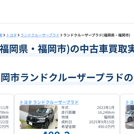
索
トヨタ
ランドクルーザープラド
ランドクルーザープラド(福岡県・福岡市)
福岡県
・
福岡市
)の中古車買取
福岡市ランドクルーザープラドの
トヨタ ランドクルーザープラド
トヨ
年11月
年式
2023年1月
78
km
走行距離
16,248
km
福岡県
地域
福岡県
月22日
成約日
2025年9月15日
0
万円
希望金額
490.0
万円