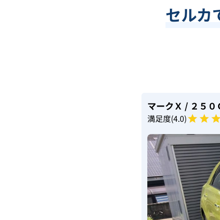
セルカ
マークＸ
/ ２５
満足度(
4
.0)