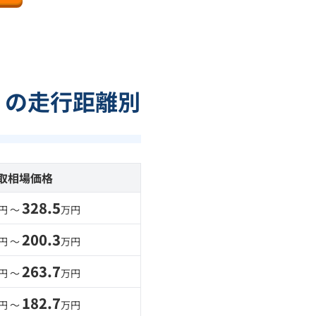
）の走行距離別
取相場価格
328.5
円 〜
万円
200.3
円 〜
万円
263.7
円 〜
万円
182.7
円 〜
万円