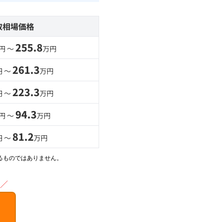
取相場価格
255.8
円 〜
万円
261.3
円 〜
万円
223.3
円 〜
万円
94.3
円 〜
万円
81.2
円 〜
万円
るものではありません。
／