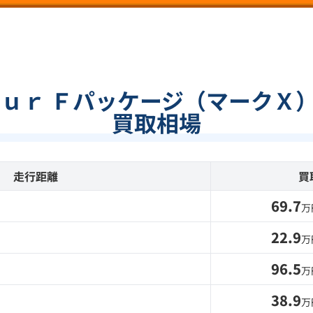
ｏｕｒ Ｆパッケージ（マークＸ
買取相場
走行距離
買
69.7
万
22.9
万
96.5
万
38.9
万