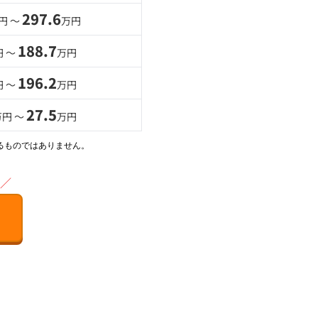
297.6
円 〜
万円
188.7
円 〜
万円
196.2
円 〜
万円
27.5
万円 〜
万円
るものではありません。
／