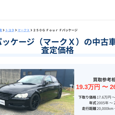
索
トヨタ
マークＸ
２５０Ｇ Ｆｏｕｒ Ｆパッケージ
Ｆパッケージ（マークＸ）の中古
査定価格
買取参考
19.3万円 〜 2
下取り価格
17.6万円 〜
年式
2005年 〜 
走行距離
20,000km