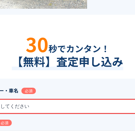
30
秒でカンタン！
【無料】査定申し込み
ー・車名
必須
択してください
必須