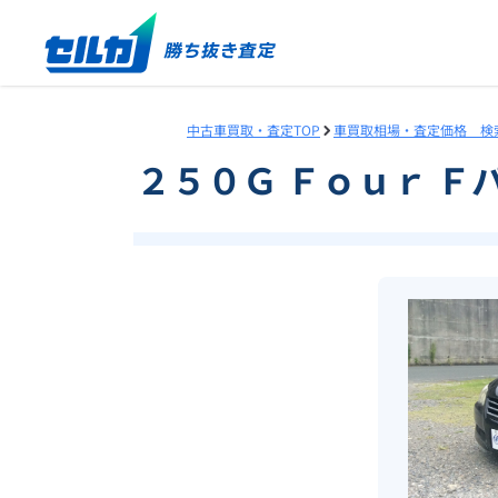
中古車買取・査定TOP
車買取相場・査定価格 検
２５０Ｇ Ｆｏｕｒ 